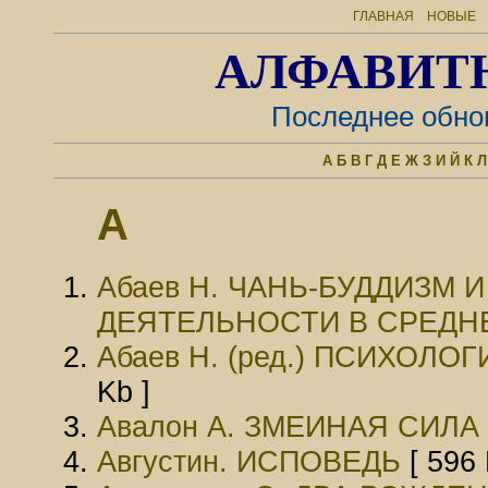
ГЛАВНАЯ
НОВЫЕ
АЛФАВИТ
Последнее обно
А
Б
В
Г
Д
Е
Ж
З
И
Й
К
Л
А
Абаев Н. ЧАНЬ-БУДДИЗМ 
ДЕЯТЕЛЬНОСТИ В СРЕДН
Абаев Н. (ред.) ПСИХОЛ
Kb ]
Авалон А. ЗМЕИНАЯ СИЛА
Августин. ИСПОВЕДЬ
[ 596 