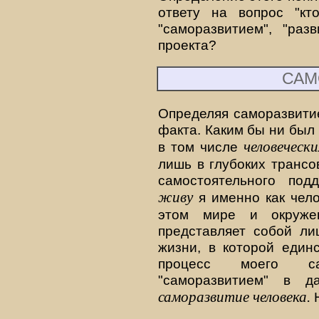
ответу на вопрос "кт
"саморазвитием", "раз
проекта?
САМ
Определяя саморазвитие
факта. Каким бы ни был о
человеческ
в том числе
лишь в глубоких трансо
самостоятельного под
живу
я именно как чело
этом мире и окруже
представляет собой ли
жизни, в которой един
процесс моего са
"саморазвитием" в д
саморазвитие человека.
Н