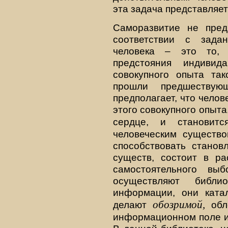
эта задача представляет
Саморазвитие не пред
соответствии с зада
человека – это то, 
предстояния индиви
совокупного опыта так
прошли предшествую
предполагает, что чело
этого совокупного опыта,
сердце, и станови
человеческим существо
способствовать станов
существ, состоит в р
самостоятельного вы
осуществляют библи
информации, они катал
обозримой,
делают
обл
информационном поле и