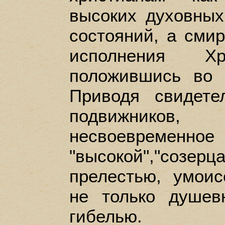
высоких духовных
состояний, а сми
исполнения Хр
положившись во
Приводя свидете
подвижников,
несвоевремен
"высокой","созерц
прелестью, умоис
не только душев
гибелью.