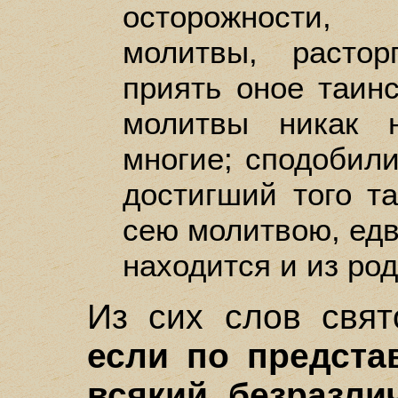
осторожности,
молитвы, расто
приять оное таинс
молитвы никак 
многие; сподобили
достигший того та
сею молитвою, едв
находится и из род
Из сих слов свят
если по предста
всякий безразли