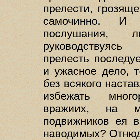
прелести, грозящ
самочинно. И
послушания,
руководствуяс
прелесть последуе
и ужасное дело, т
без всякого наста
избежать много
вражиих, на 
подвижников ея 
наводимых? Отнюд