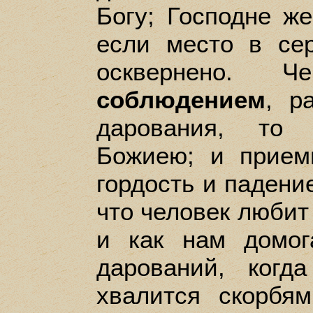
Богу; Господне ж
если место в се
осквернено
соблюдением
, р
дарования, то 
Божиею; и прием
гордость и падение
что человек любит 
и как нам домог
дарований, когд
хвалится скорбя