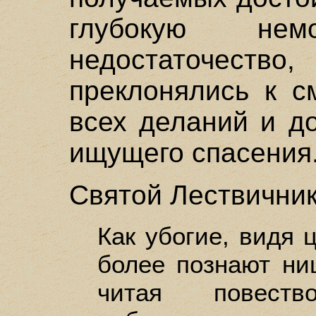
глубокую не
недостаточес
преклонялись к с
всех деланий и д
ищущего спасения
Святой Лествичник
Как убогие, видя 
более познают ни
читая повест