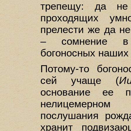
трепещу: да не
проходящих умн
прелести же да не
– сомнение в 
богоносных наших 
Потому-то богон
сей учаще (
Ии
основание ее п
нелицемерно
послушания рожд
хранит подвизаю