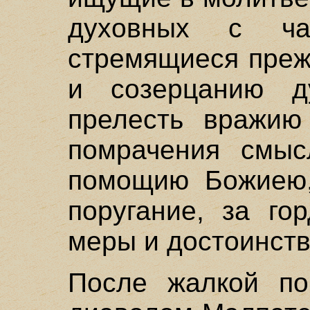
духовных с ча
стремящиеся преж
и созерцанию д
прелесть вражию
помрачения смыс
помощию Божиею,
поругание, за го
меры и достоинств
После жалкой по