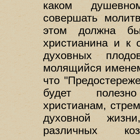
каком душевно
совершать молитв
этом должна бы
христианина и к 
духовных плодо
молящийся именем
что "Предостереже
будет полез
христианам, стре
духовной жизни
различных к