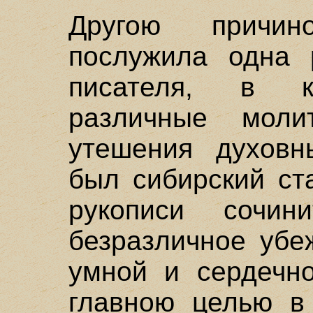
Другою причин
послужила одна р
писателя, в к
различные моли
утешения духовн
был сибирский ст
рукописи сочин
безразличное убе
умной и сердечно
главною целью в