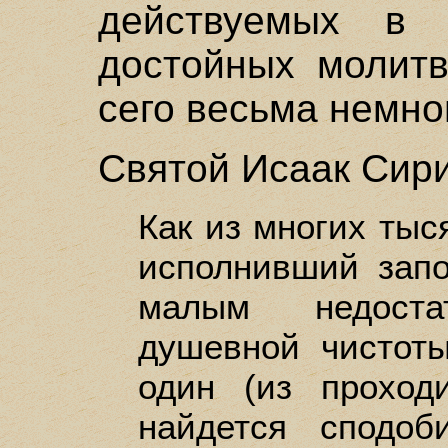
действуемых в
достойных молитв
сего весьма немно
Святой Исаак Сири
Как из многих тыс
исполнивший запо
малым недост
душевной чистоты
один (из проход
найдется сподоб