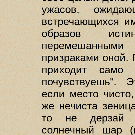
ужасов, ожид
встречающихся и
образов исти
перемешанны
призраками оной. Г
приходит само
почувствуешь". 
если место чисто,
же нечиста зеница
то не дерзай 
солнечный шар (