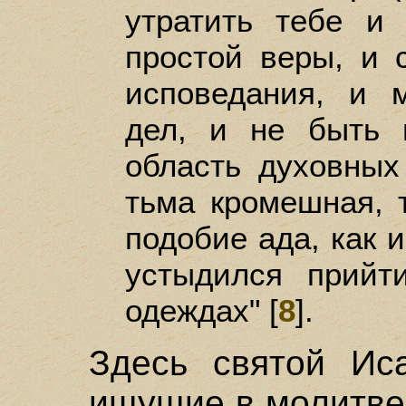
утратить тебе и 
простой веры, и 
исповедания, и 
дел, и не быть 
область духовных
тьма кромешная, т
подобие ада, как и
устыдился прийт
одеждах" [
8
].
Здесь святой Иса
ищущие в молитве