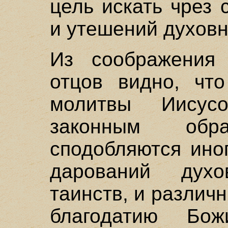
цель искать чрез
и утешений духовн
Из соображения 
отцов видно, чт
молитвы Иисус
законным обра
сподобляются ино
дарований дух
таинств, и различ
благодатию Бож