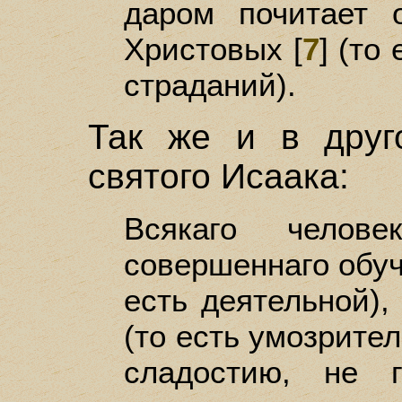
даром почитает 
Христовых [
7
] (то
страданий).
Так же и в друг
святого Исаака:
Всякаго челове
совершеннаго обуч
есть деятельной),
(то есть умозрите
сладостию, не 