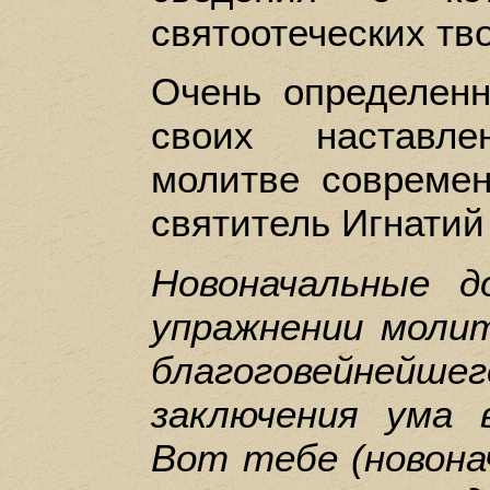
святоотеческих тв
Очень определен
своих наставл
молитве совреме
святитель Игнатий
Новоначальные 
упражнении моли
благоговейнейш
заключения ума в
Вот тебе (новона