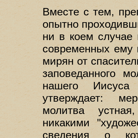
Вместе с тем, пр
опытно проходивши
ни в коем случае 
современных ему 
мирян от спасител
заповеданного м
нашего Иисуса
утверждает: ме
молитва устная
никакими "художе
сведения о ко