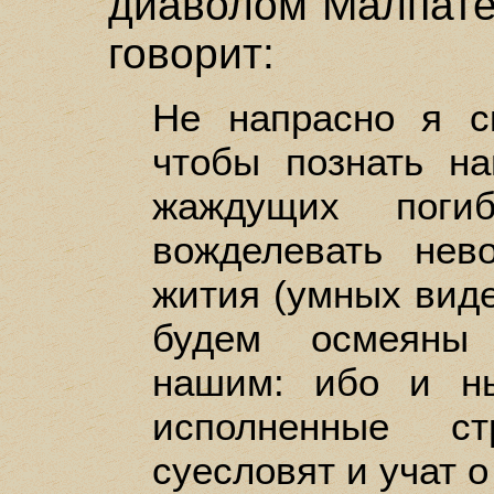
диаволом Малпате
говорит:
Не напрасно я с
чтобы познать на
жаждущих поги
вожделевать нев
жития (умных вид
будем осмеяны 
нашим: ибо и н
исполненные ст
суесловят и учат о