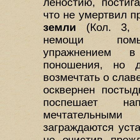
леностию, постига
что не умертвил 
земли
(Кол. 3, 5
немощи помы
упражнением в
поношения, но 
возмечтать о славе 
осквернен постыд
поспешает н
мечтательным
заграждаются уста
не очистив преж