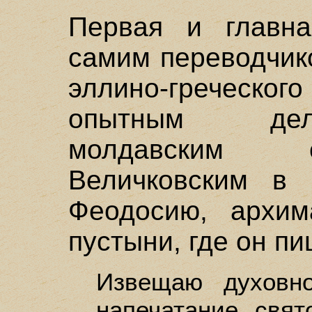
Первая и главна
самим переводчик
эллино-греческог
опытным дел
молдавским 
Величковским в 
Феодосию, архим
пустыни, где он пи
Извещаю духовн
напечатание свят