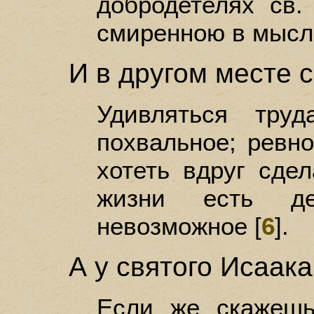
добродетелях св.
смиренною в мысля
И в другом месте с
Удивляться тру
похвальное; ревно
хотеть вдруг сде
жизни есть де
невозможное [
6
].
А у святого Исаак
Если же скажешь