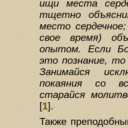
ищи места серде
тщетно объясни
место сердечное;
свое время) об
опытом. Если Б
это познание, то
Занимайся искл
покаяния со в
старайся молитв
[
1
].
Также преподобны