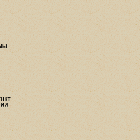
ММЫ
УНКТ
ФИИ