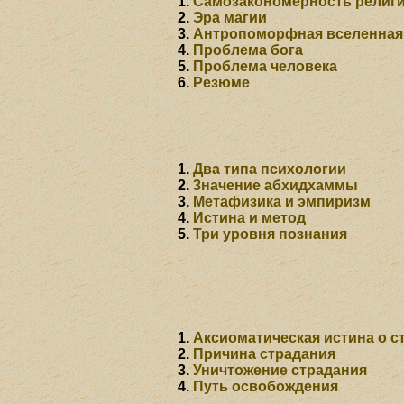
Самозакономерность религ
Эра магии
Антропоморфная вселенная
Проблема бога
Проблема человека
Резюме
Два типа психологии
3начение абхидхаммы
Метафизика и эмпиризм
Истина и метод
Три уровня познания
Аксиоматическая истина о с
Причина страдания
Уничтожение страдания
Путь освобождения