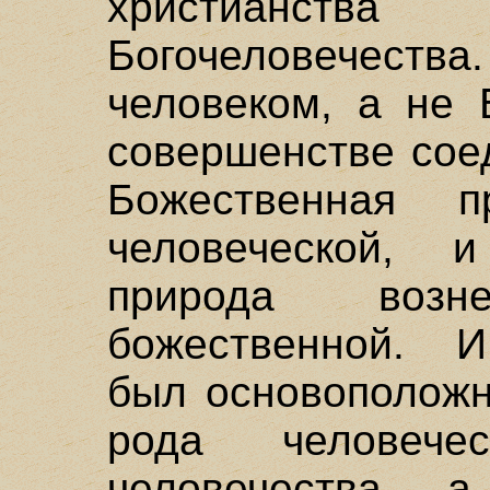
христианст
Богочеловечеств
человеком, а не 
совершенстве сое
Божественная 
человеческой, 
природа воз
божественной. И
был основоположн
рода человече
человечества, а