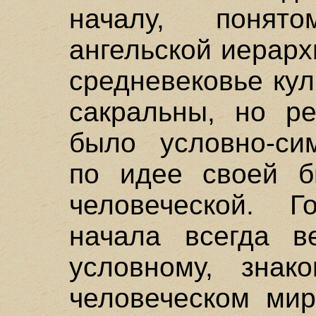
началу, понят
ангельской иерарх
средневековье ку
сакральны, но ре
было условно-сим
по идее своей б
человеческой. Го
начала всегда в
условному, знак
человеческом мир