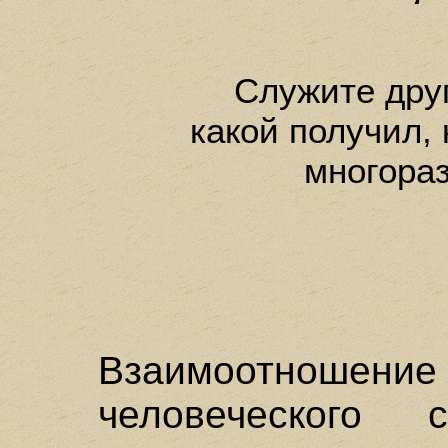
Служите друг
какой получил,
многора
Взаимоотноше
человеческого