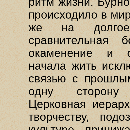
ритм жизни. Бурн
происходило в мир
же на долгое
сравнительная б
окаменение и о
начала жить искл
связью с прошлым
одну сторону
Церковная иерарх
творчеству, подо
культуре, приниж