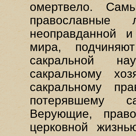
омертвело. Сам
православные
неоправданной и
мира, подчиняю
сакральной на
сакральному хозя
сакральному пра
потерявшему са
Верующие, прав
церковной жизнь