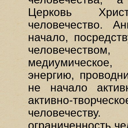
Церковь Хрис
человечество. Ан
начало, посредст
человечеством
медиумическое
энергию, проводн
не начало активн
активно-творче
человечеств
ограниченность ч