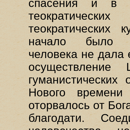
спасения и в п
теократическ
теократических к
начало было п
человека не дала 
осуществление 
гуманистических 
Нового времени 
оторвалось от Бог
благодати. Сое