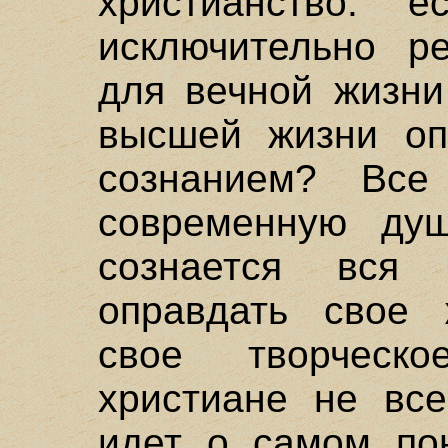
христианство: е
исключительно р
для вечной жизни
высшей жизни оп
сознанием? Все
современную душ
сознается вся
оправдать свое 
свое творческ
христиане не все
идет о самом пон