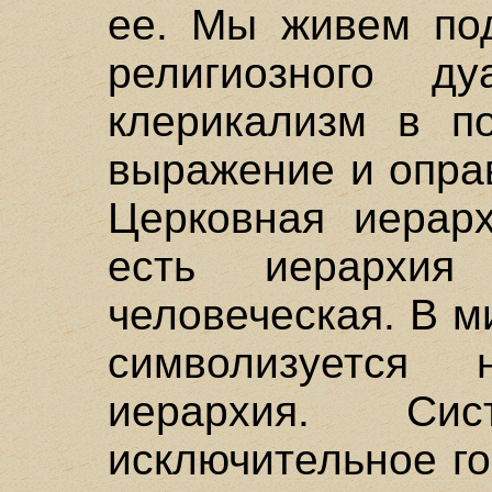
ее. Мы живем под
религиозного ду
клерикализм в п
выражение и опра
Церковная иерар
есть иерархия
человеческая. В 
символизуется н
иерархия. Сис
исключительное г