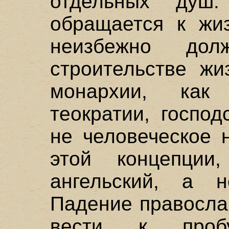
отдельных душ.
обращается к жи
неизбежно дол
строительстве жи
монархии, как
теократии, господ
не человеческое 
этой концепции
ангельский, а н
Падение правосла
вести к пробу