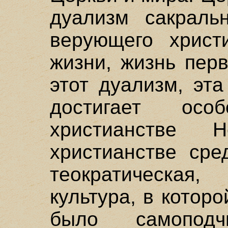
дуализм сакральн
верующего христ
жизни, жизнь перв
этот дуализм, эт
достигает ос
христианстве 
христианстве сре
теократическа
культура, в котор
было самоподч