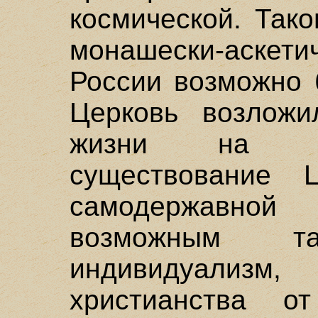
космической. Так
монашески-аскети
России возможно 
Церковь возложи
жизни на го
существование 
самодержавно
возможным та
индивидуализм,
христианства 