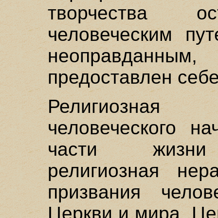
творчества о
человеческим пу
неоправданным
предоставлен себе
Религиозная
человеческого на
части жизни 
религиозная нера
призвания челов
Церкви и мира. Це