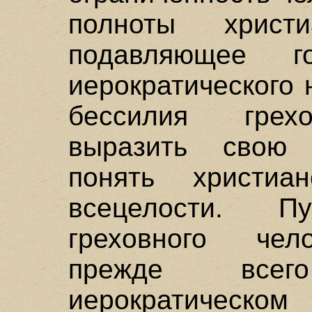
полноты христ
подавляющее го
иерократического 
бессилия грехо
выразить свою 
понять христи
всецелости. 
греховного чел
прежде всег
иерократическ