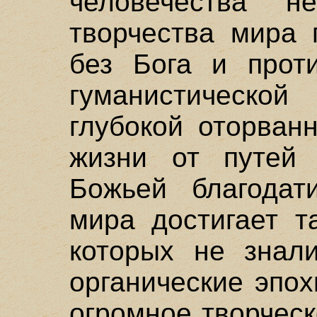
человечества н
творчества мира 
без Бога и прот
гуманистической
глубокой оторван
жизни от путей 
Божьей благодат
мира достигает т
которых не знал
органические эпо
огромное творческ