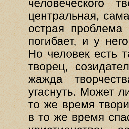
человеческого т
центральная, сам
острая проблема 
погибает, и у нег
Но человек есть 
творец, созидате
жажда творчес
угаснуть. Может л
то же время твори
в то же время спа