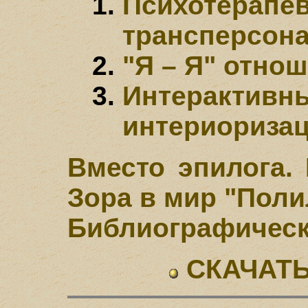
Психотерапев
трансперсон
"Я – Я" отно
Интерактивн
интериоризац
Вместо эпилога.
Зора в мир "Поли
Библиографическ
СКАЧАТЬ