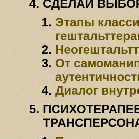
СДЕЛАЙ ВЫБОР
Этапы класси
гештальттера
Неогештальт
От самомани
аутентичност
Диалог внутр
ПСИХОТЕРАПЕ
ТРАНСПЕРСОН