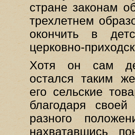
стране законам о
трехлетнем образ
окончить в дет
церковно-приходск
Хотя он сам де
остался таким же
его сельские тов
благодаря своей
разного положе
нахватавшись по