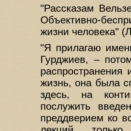
"Рассказам Вельз
Объективно-бес
жизни человека" (
"Я прилагаю имен
Гурджиев, – пото
распространения 
жизнь, она была с
здесь, на конт
послужить введен
преддверием ко в
лекций, только