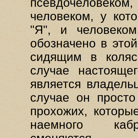
псевдочеловек
человеком, у кот
"Я", и человеком
обозначено в это
сидящим в коляс
случае настоящег
является владель
случае он просто
прохожих, которы
наемного кабр