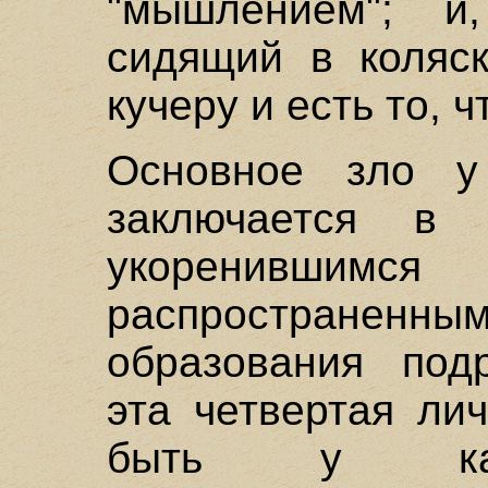
"мышлением"; и,
сидящий в коляс
кучеру и есть то, ч
Основное зло у
заключается в 
укоренивш
распространенны
образования под
эта четвертая ли
быть у кажд