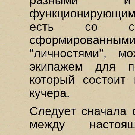
разными и 
функционирующим
есть со сво
сформированны
"личностями", м
экипажем для пе
который состоит 
кучера.
Следует сначала 
между настоя