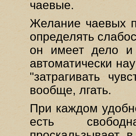
чаевые.
Желание чаевых п
определять слабос
он имеет дело и 
автоматически нау
"затрагивать чув
вообще, лгать.
При каждом удобно
есть свобод
проскальзывает в