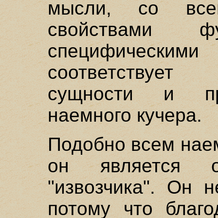
мысли, со все
свойствами ф
специфическими
соответствуе
сущности и пр
наемного кучера.
Подобно всем нае
он является о
"извозчика". Он 
потому что благ