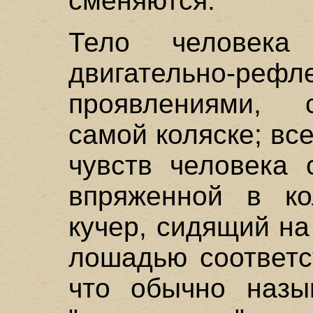
сменяются.
Тело человек
двигательно-рефл
проявлениями, с
самой коляске; вс
чувств человека 
впряженной в ко
кучер, сидящий н
лошадью соответс
что обычно назы