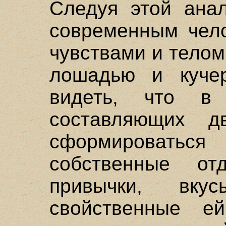
Следуя этой ана
современным чело
чувствами и тело
лошадью и куче
видеть, что в
составляющих д
сформировать
собственные отд
привычки, вк
свойственные е