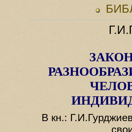
БИБ
Г.И
ЗАКО
РАЗНООБРАЗ
ЧЕЛО
ИНДИВИ
В кн.: Г.И.Гурджие
сво