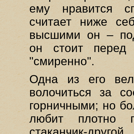
ему нравится сп
считает ниже себ
высшими он – под
он стоит перед 
"смиренно".
Одна из его вел
волочиться за со
горничными; но бо
любит плотно п
стаканчик-друг