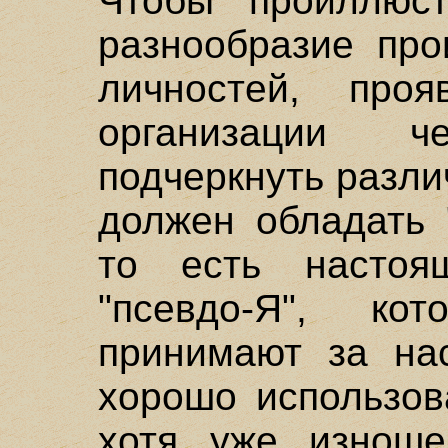
Чтобы проиллюст
разнообразие про
личностей, про
организации 
подчеркнуть разли
должен обладать 
то есть настоя
"псевдо-Я", ко
принимают за на
хорошо использов
хотя уже изношен