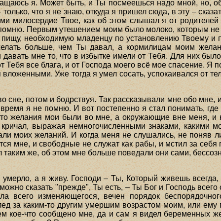
ращаюсь я. Может быть, и Ты посмеешься надо мной, но, 
 только, что я не знаю, откуда я пришел сюда, в эту – ска
ми милосердие Твое, как об этом слышал я от родителей 
е помню. Первым утешением моим было молоко, которым не
е пищу, необходимую младенцу по установлению Твоему и 
желать больше, чем Ты давал, а кормилицам моим желан
авать мне то, что в избытке имели от Тебя. Для них было
 от Тебя все блага, и от Господа моего всё мое спасение. Я 
я вложенными. Уже тогда я умел сосать, успокаивался от те
о сне, потом и бодрствуя. Так рассказывали мне обо мне, и
 время я не помню. И вот постепенно я стал понимать, где 
 что желания мои были во мне, а окружающие вне меня, и
 кричал, выражая немногочисленными знаками, какими мо
али моих желаний. И когда меня не слушались, не поняв ли
ся мне, и свободные не служат как рабы, и мстил за себя
был таким же, об этом мне больше поведали они сами, бессо
умерло, а я живу. Господи – Ты, Который живешь всегда,
можно сказать "прежде", Ты есть, – Ты Бог и Господь всего
ала всего изменяющегося, вечен порядок беспорядочног
ед за каким-то другим умершим возрастом моим, или ему 
м кое-что сообщено мне, да и сам я видел беременных же