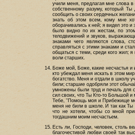
учили меня, предлагая мне слова в
собственному разуму, который Ты
сообщить о своих сердечных желания
знать об этом всем, кому мне хо
оборачивались к ней; я видел это и
было видно по их жестам, по это
телодвижений и звуков, выражающих
знаками чего являются слова, с
справляться с этими знаками и ста
общаться с теми, среди кого жил; я
воли старших.
Боже мой, Боже, какие несчастья и 
кто убеждал меня искать в этом ми
богатство. Меня и отдали в школу у
били; старшие одобряли этот обычай
умножены были труд и печаль для с
сил своих, что Ты Кто-то Большой и
Тебе, "Помощь моя и Прибежище мое
меня не били в школе. И так как Ты
что не хотели, чтобы со мной пр
тогдашним моим несчастьем.
Есть ли, Господи, человек, столь в
благочестивой любви своей так выс