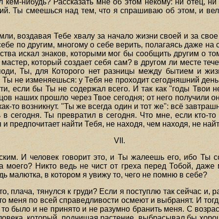
 кем-нибудь? Рассказать мне об этом некому: ни отец, ни 
й. Ты смеешься над тем, что я спрашиваю об этом, и вели
мли, воздавая Тебе хвалу за начало жизни своей и за свое
ебе по другим, многому о себе верить, полагаясь даже на
ства искал знаков, которыми мог бы сообщить другим о том
 мастер, который создает себя сам? в другом ли месте тече
споди, Ты, для Которого нет разницы между бытием и жи
ы не изменяешься: у Тебя не проходит сегодняшний день, и
ти, если бы Ты не содержал всего. И так как "годы Твои 
цов наших прошло через Твое сегодня; от него получили они
как-то возникнут. "Ты же всегда один и тот же": всё завтраш
 в сегодня. Ты превратил в сегодня. Что мне, если кто-то
я и предпочитает найти Тебя, не находя, чем находя, не най
VII.
ким. И человек говорит это, и Ты жалеешь его, ибо Ты со
 моего? Никто ведь не чист от греха перед Тобой, даже 
дь малютка, в котором я увижу то, чего не помню в себе?
о, плача, тянулся к груди? Если я поступлю так сейчас и, раз
о меня по всей справедливости осмеют и выбранят. И тогд
, то было и не принято и не разумно бранить меня. С воз
ловека, который, подчищая растение, выбрасывал бы хоро