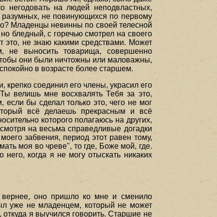
ко негодовать на людей неподвластных,
ей разумных, не повинующихся по первому
ьно? Младенцы невинны по своей телесной
 но бледный, с горечью смотрел на своего
т это, не знаю какими средствами. Может
м, не выносить товарища, совершенно
 чтобы они были ничтожны или маловажны,
ь спокойно в возрасте более старшем.
, крепко соединил его члены, украсил его
Ты велишь мне восхвалять Тебя за это,
 если бы сделал только это, чего не мог
Который всё делаешь прекрасным и всё
носительно которого полагаюсь на других,
несмотря на весьма справедливые догадки
 моего забвения, период этот равен тому,
ать моя во чреве", то где, Боже мой, где.
о него, когда я не могу отыскать никаких
, вернее, оно пришло ко мне и сменило
был уже не младенцем, который не может
, откуда я выучился говорить. Старшие не