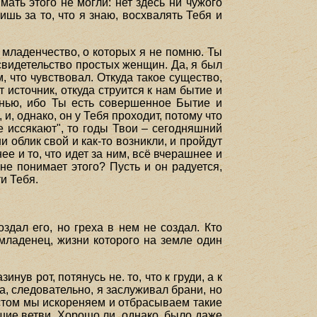
мать этого не могли: нет здесь ни чужого
шь за то, что я знаю, восхвалять Тебя и
 младенчество, о которых я не помню. Ты
 свидетельство простых женщин. Да, я был
, что чувствовал. Откуда такое существо,
т источник, откуда струится к нам бытие и
знью, ибо Ты есть совершенное Бытие и
, однако, он у Тебя проходит, потому что
не иссякают", то годы Твои – сегодняшний
 облик свой и как-то возникли, и пройдут
нее и то, что идет за ним, всё вчерашнее и
 не понимает этого? Пусть и он радуется,
ти Тебя.
здал его, но греха в нем не создал. Кто
младенец, жизни которого на земле один
инув рот, потянусь не. то, что к груди, а к
а, следовательно, я заслуживал брани, но
растом мы искореняем и отбрасываем такие
шие ветви. Хорошо ли, однако, было даже