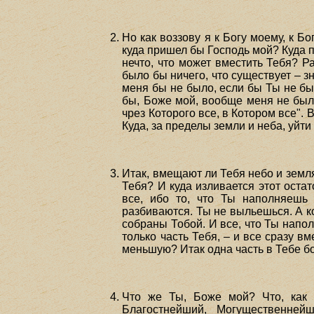
Но как воззову я к Богу моему, к Бо
куда пришел бы Господь мой? Куда п
нечто, что может вместить Тебя? Р
было бы ничего, что существует – з
меня бы не было, если бы Ты не был
бы, Боже мой, вообще меня не было 
чрез Которого все, в Котором все". 
Куда, за пределы земли и неба, уйт
Итак, вмещают ли Тебя небо и земл
Тебя? И куда изливается этот оста
все, ибо то, что Ты наполняешь
разбиваются. Ты не выльешься. А к
собраны Тобой. И все, что Ты напо
только часть Тебя, – и все сразу 
меньшую? Итак одна часть в Тебе б
Что же Ты, Боже мой? Что, как 
Благостнейший, Могущественней