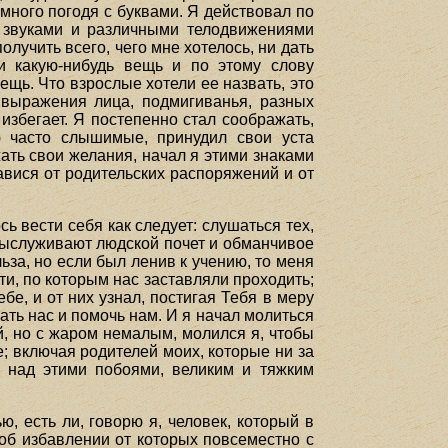
много погодя с буквами. Я действовал по
и звуками и различными телодвижениями
лучить всего, чего мне хотелось, ни дать
и какую-нибудь вещь и по этому слову
ещь. Что взрослые хотели ее назвать, это
 выражения лица, подмигиванья, разных
избегает. Я постепенно стал соображать,
 часто слышимые, принудил свои уста
ать свои желания, начал я этими знаками
завися от родительских распоряжений и от
ь вести себя как следует: слушаться тех,
 выслуживают людской почет и обманчивое
ьза, но если был ленив к учению, то меня
ти, по которым нас заставляли проходить;
е, и от них узнал, постигая Тебя в меру
ать нас и помочь нам. И я начал молиться
й, но с жаром немалым, молился я, чтобы
е; включая родителей моих, которые ни за
я над этими побоями, великим и тяжким
ю, есть ли, говорю я, человек, который в
 об избавлении от которых повсеместно с