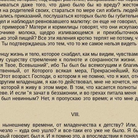
биваться даже того, что дано было бы ко вреду? жесто
и на родителей своих, стараться по мере сил избить люд
шались приказаний, послушаться которых было бы губител
дел и наблюдал ревновавшего малютку: он еще не говорил,
их примеров? Матери и кормилицы говорят, что они искупаю
точнике молока, щедро изливающемся и преизбыточно
ко этой пищей? Все эти явления кротко терпят не потому,
 И Ты подтверждаешь это тем, что то же самое нельзя видет
нцу жизнь и тело, которое снабдил, как мы видим, чувствами
у существу стремление к полноте и сохранности жизни. 
я Твое, Всевышний", ибо Ты был бы всемогущим и благим,
нственный, от Которого всякая мера, Прекраснейший, 
тот возраст. Господи, о котором я не помню, что я жил, от
 другим младенцам, я как-то действовал, мне не хочется, 
 которой я живу в этом мире. В том, что касается полноты
е. И если "я зачат в беззаконии, и во грехах питала меня м
а был невинным? Нет, я пропускаю это время; и что мне д
VIII.
к нынешнему времени, от младенчества к детству? Или
чезло – куда оно ушло? и все-таки его уже не было. Я 
орый говорит, был я. И я помню это, а впоследствии я понял