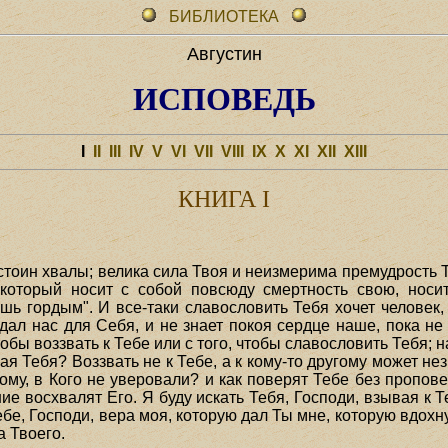
БИБЛИОТЕКА
Августин
ИСПОВЕДЬ
I
II
III
IV
V
VI
VII
VIII
IX
X
XI
XII
XIII
КНИГА I
стоин хвалы; велика сила Твоя и неизмерима премудрость Т
 который носит с собой повсюду смертность свою, носит
ишь гордым". И все-таки славословить Тебя хочет человек
дал нас для Себя, и не знает покоя сердце наше, пока не 
 чтобы воззвать к Тебе или с того, чтобы славословить Тебя;
зная Тебя? Воззвать не к Тебе, а к кому-то другому может н
 Тому, в Кого не уверовали? и как поверят Тебе без пропов
е восхвалят Его. Я буду искать Тебя, Господи, взывая к Теб
ебе, Господи, вера моя, которую дал Ты мне, которую вдох
а Твоего.