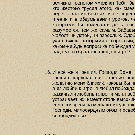
великим трепетом умоляют Тебя, был
кто жестоко трусил этого, как см
переставал их бояться и не перес
чтении и в обдумывании уроков, че
которыми Ты пожелал в достаточно
разумеется, тем же самым. Забавы
жалеет ни детей, ни взрослых. Одоб
учить буквы, которыми я, взрослый,
каком-нибудь вопросике побеждал уч
надо мною брал товарищ по игре?
И всё же я грешил, Господи Боже,
грешил, нарушая наставления роди
желанию моих близких, каковы бы н
а из любви к игре; я любил побежд
разжигали любопытство, и меня всё
устраивает их, имеют столь высокий
если эти зрелища мешают их учению;
Господи, милосердным оком и освобо
освободишь их.