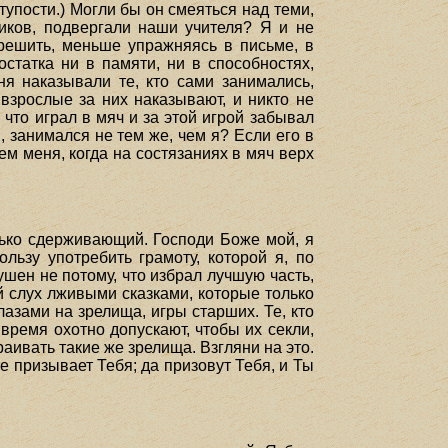
тупости.) Могли бы он смеяться над теми,
чиков, подвергали наши учителя? Я и не
грешить, меньше упражняясь в письме, в
статка ни в памяти, ни в способностях,
я наказывали те, кто сами занимались,
взрослые за них наказывают, и никто не
 что играл в мяч и за этой игрой забывал
, занимался не тем же, чем я? Если его в
ем меня, когда на состязаниях в мяч верх
лько сдерживающий. Господи Боже мой, я
льзу употребить грамоту, которой я, по
шен не потому, что избрал лучшую часть,
й слух лживыми сказками, которые только
азами на зрелища, игры старших. Те, кто
 время охотно допускают, чтобы их секли,
аивать такие же зрелища. Взгляни на это.
е призывает Тебя; да призовут Тебя, и Ты