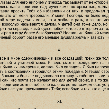
и бы для него нипочем? (Иногда так бывает от некоторой 
еялись наши родители над мучениями, которым нас, маль
тавал просить Тебя об избавлении от них, и продолжал 
м это от меня требовали. У меня, Господи, не было недо
й мере наделить меня, но я любил играть, и за это мен
 взрослых называются делом, у детей они тоже дело, но 
рит ли справедливый судья побои, которые я терпел за то,
 играл в игру более безобразную? Наставник, бивший меня
еный собрат, разве его меньше душила желчь и зависть, ч
X.
 всё в мире сдерживающий и всё создавший; грехи же то
телей и учителей моих. Я ведь смог впоследствии на по
и были их намерения, должен был овладеть. Я был непослу
ать в состязаниях и гордился этими победами. Я тешил сво
 больше и больше подзуживало взглянуть собственными гл
 сан, что почти все желают его для детей своих, и в то же
 родители хотят, чтобы оно дало их детям возможность устр
ди нас, уже призывающих Тебя; освободи и тех, кто еще н
XI.