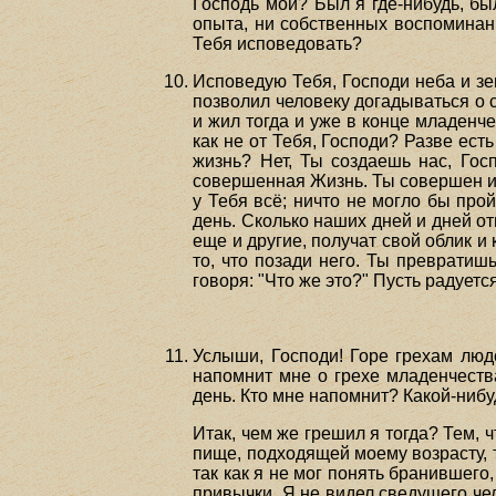
Господь мой? Был я где-нибудь, был
опыта, ни собственных воспоминани
Тебя исповедовать?
Исповедую Тебя, Господи неба и зе
позволил человеку догадываться о с
и жил тогда и уже в конце младенче
как не от Тебя, Господи? Разве есть
жизнь? Нет, Ты создаешь нас, Го
совершенная Жизнь. Ты совершен и Т
у Тебя всё; ничто не могло бы прой
день. Сколько наших дней и дней от
еще и другие, получат свой облик и 
то, что позади него. Ты превратишь
говоря: "Что же это?" Пусть радуетс
Услыши, Господи! Горе грехам людс
напомнит мне о грехе младенчества
день. Кто мне напомнит? Какой-нибу
Итак, чем же грешил я тогда? Тем, чт
пище, подходящей моему возрасту, т
так как я не мог понять бранившего
привычки. Я не видел сведущего че