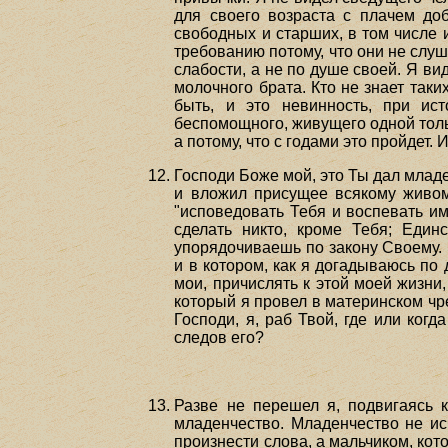
для своего возраста с плачем до
свободных и старших, в том числе 
требованию потому, что они не слу
слабости, а не по душе своей. Я ви
молочного брата. Кто не знает так
быть, и это невинность, при ис
беспомощного, живущего одной толь
а потому, что с годами это пройдет.
Господи Боже мой, это Ты дал младе
и вложил присущее всякому живом
"исповедовать Тебя и воспевать им
сделать никто, кроме Тебя; Еди
упорядочиваешь по закону Своему. Э
и в котором, как я догадываюсь по
мои, причислять к этой моей жизни,
который я провел в материнском чрев
Господи, я, раб Твой, где или когд
следов его?
Разве не перешел я, подвигаясь 
младенчество. Младенчество не ис
произнести слова, а мальчиком, кот