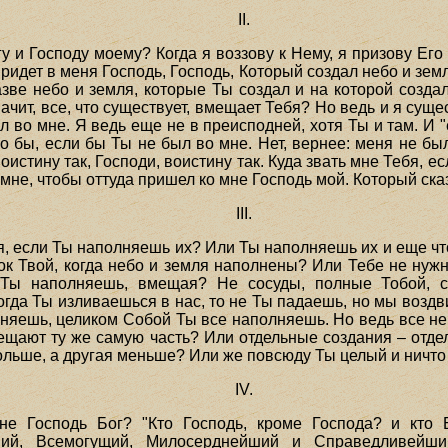
II.
гу и Господу моему? Когда я воззову к Нему, я призову Его
ридет в меня Господь, Господь, Который создал небо и зем
азве небо и земля, которые Ты создал и на которой созд
начит, все, что существует, вмещает Тебя? Но ведь и я суще
 во мне. Я ведь еще не в преисподней, хотя Ты и там. И "
бы, если бы Ты не был во мне. Нет, вернее: меня не было
Воистину так, Господи, воистину так. Куда звать мне Тебя, е
и мне, чтобы оттуда пришел ко мне Господь мой. Который ск
III.
я, если Ты наполняешь их? Или Ты наполняешь их и еще что
ток Твой, когда небо и земля наполнены? Или Тебе не ну
 Ты наполняешь, вмещая? Не сосуды, полные Тобой, с
огда Ты изливаешься в нас, то не Ты падаешь, но мы воздв
лняешь, целиком Собой Ты все наполняешь. Но ведь все не
вмещают ту же самую часть? Или отдельные создания – от
ольше, а другая меньше? Или же повсюду Ты целый и ничто
IV.
не Господь Бог? "Кто Господь, кроме Господа? и кто 
ший, Всемогущий, Милосерднейший и Справедливейш