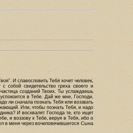
воя". И славословить Тебя хочет человек,
 с собой свидетельство греха своего и
, частица созданий Твоих. Ты услаждаешь
успокоится в Тебе. Дай же мне, Господи,
 надо ли сначала познать Тебя или воззвать
езнающий. Или, чтобы познать Тебя, и надо
едника? И восхвалят Господа те, кто ищет
е, и воззову к Тебе, веруя в Тебя, ибо о
нул в меня через вочеловечившегося Сына