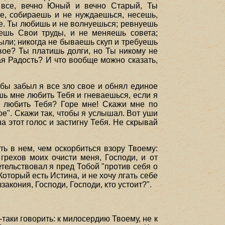
все, вечно Юный и вечно Старый, Ты
ое, собираешь и не нуждаешься, несешь,
е. Ты любишь и не волнуешься; ревнуешь
яешь Свои труды, и не меняешь совета;
ыли; никогда не бываешь скуп и требуешь
 Твое? Ты платишь долги, но Ты никому не
ая Радость? И что вообще можно сказать,
тобы забыл я все зло свое и обнял единое
ишь мне любить Тебя и гневаешься, если я
е любить Тебя? Горе мне! Скажи мне по
е". Скажи так, чтобы я услышал. Вот уши
а этот голос и застигну Тебя. Не скрывай
ть в нем, чем оскорбиться взору Твоему:
 грехов моих очисти меня, Господи, и от
тельствовал я пред Тобой "против себя о
оторый есть Истина, и не хочу лгать себе
закония, Господи, Господи, кто устоит?".
таки говорить: к милосердию Твоему, не к