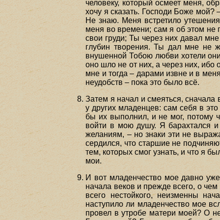
человеку, который осмеет меня, об
хочу я сказать. Господи Боже мой? –
Не знаю. Меня встретило утешения
меня во времени; сам я об этом н
свои груди; Ты через них давал мн
глубин творения. Ты дал мне не 
внушенной Тобою любви хотели они д
оно шло не от них, а через них, ибо
мне и тогда – дарами извне и в мен
неудобств – пока это было всё.
Затем я начал и смеяться, сначала в
у других младенцев: сам себя в это
бы их выполнил, и не мог, потому
войти в мою душу. Я барахтался и
желаниям, – но знаки эти не выраж
сердился, что старшие не подчиняют
тем, которых смог узнать, и что я 
мои.
И вот младенчество мое давно уже 
начала веков и прежде всего, о чем 
всего нестойкого, неизменны нач
наступило ли младенчество мое всл
провел в утробе матери моей? О не