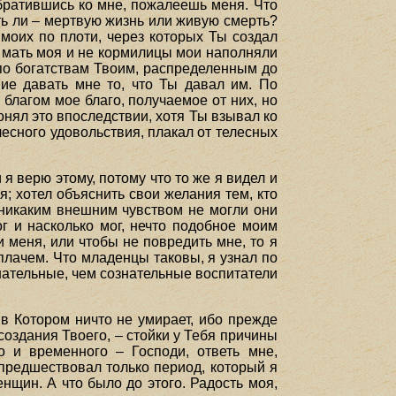
обратившись ко мне, пожалеешь меня. Что
зать ли – мертвую жизнь или живую смерть?
моих по плоти, через которых Ты создал
 мать моя и не кормилицы мои наполняли
по богатствам Твоим, распределенным до
ие давать мне то, что Ты давал им. По
 благом мое благо, получаемое от них, но
понял это впоследствии, хотя Ты взывал ко
лесного удовольствия, плакал от телесных
 я верю этому, потому что то же я видел и
я; хотел объяснить свои желания тем, кто
 никаким внешним чувством не могли они
г и насколько мог, нечто подобное моим
 меня, или чтобы не повредить мне, то я
 плачем. Что младенцы таковы, я узнал по
знательные, чем сознательные воспитатели
 в Котором ничто не умирает, ибо прежде
 создания Твоего, – стойки у Тебя причины
о и временного – Господи, ответь мне,
предшествовал только период, который я
нщин. А что было до этого. Радость моя,