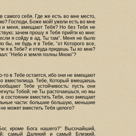
 в самого себя. Где же есть во мне место,
лю? Господи, Боже мой! ужели есть во мне
ал и меня, вмещают Тебя? Но без Тебя не
ствую; зачем прошу я Тебя прийти ко мне:
если я сойду в ад, Ты там". Меня не было
 бы, не будь я в Тебе, "от Которого все,
сли я в Тебе? и откуда придешь Ты ко мне?
азал: "Небо и земля полны Мною"?
-то в Тебе остается, ибо они не вмещают
жно вместилища. Тебе, Который вмещаешь
ообщают Тебе устойчивость: пусть они
игнуты Тобой; не Ты расточаешься, но мы
 в состоянии вместить Тебя, оно вмещает
дельные части: большие большую, меньшие
 не может вместить Тебя целого?
Бог, кроме Бога нашего?" Высочайший,
ий; самый Далекий и самый Близкий,