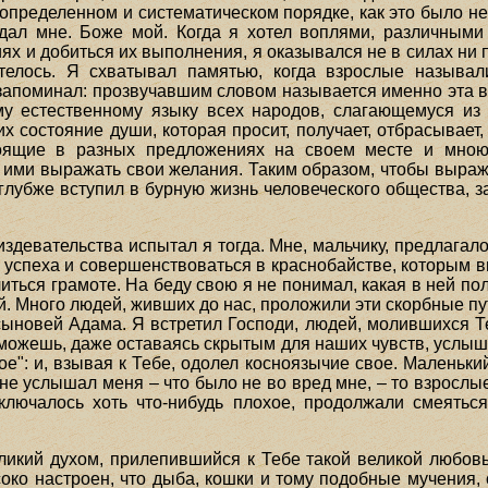
 определенном и систематическом порядке, как это было не
 дал мне. Боже мой. Когда я хотел воплями, различным
х и добиться их выполнения, я оказывался не в силах ни по
телось. Я схватывал памятью, когда взрослые называл
 запоминал: прозвучавшим словом называется именно эта в
му естественному языку всех народов, слагающемуся из
 состояние души, которая просит, получает, отбрасывает, 
тоящие в разных предложениях на своем месте и мною
л ими выражать свои желания. Таким образом, чтобы выраж
 глубже вступил в бурную жизнь человеческого общества, 
издевательства испытал я тогда. Мне, мальчику, предлагалос
р успеха и совершенствоваться в краснобайстве, которым
читься грамоте. На беду свою я не понимал, какая в ней пол
. Много людей, живших до нас, проложили эти скорбные пу
ыновей Адама. Я встретил Господи, людей, молившихся Теб
 можешь, даже оставаясь скрытым для наших чувств, услыш
": и, взывая к Тебе, одолел косноязычие свое. Маленьки
 не услышал меня – что было не во вред мне, – то взрослы
иключалось хоть что-нибудь плохое, продолжали смеятьс
еликий духом, прилепившийся к Тебе такой великой любовь
око настроен, что дыба, кошки и тому подобные мучения,