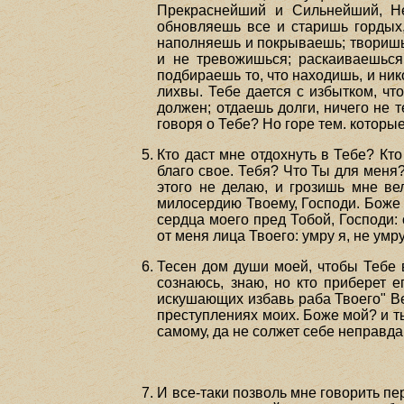
Прекраснейший и Сильнейший, Н
обновляешь все и старишь гордых,
наполняешь и покрываешь; творишь,
и не тревожишься; раскаиваешься
подбираешь то, что находишь, и ни
лихвы. Тебе дается с избытком, что
должен; отдаешь долги, ничего не 
говоря о Тебе? Но горе тем. которы
Кто даст мне отдохнуть в Тебе? Кто
благо свое. Тебя? Что Ты для меня?
этого не делаю, и грозишь мне в
милосердию Твоему, Господи. Боже 
сердца моего пред Тобой, Господи: 
от меня лица Твоего: умру я, не умру
Тесен дом души моей, чтобы Тебе в
сознаюсь, знаю, но кто приберет е
искушающих избавь раба Твоего" Ве
преступлениях моих. Боже мой? и ты
самому, да не солжет себе неправда 
И все-таки позволь мне говорить пе