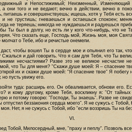
едвижный и Непостижимый; Неизменный, Изменяющий 
 а они того и не ведают; вечно в действии, вечно в пок
 питаешь и совершенствуешь; ищешь, хотя у Тебя есть вс
 и не грустишь; гневаешься и остаешься спокоен; мен
когда не теряешь; никогда не нуждаешься и радуешься приб
бы Ты был в долгу, но есть ли у кого что-нибудь, что не
теряя. Что сказать еще, Господь мой, Жизнь моя, моя Свят
е молчат о Тебе, ибо и речистые онемели.
 даст, чтобы вошел Ты в сердце мое и опьянил его так, ч
 Сжалься и дай говорить. Что я сам для Тебя, что Ты вел
еликими несчастиями? Разве это не великое несчастие н
мой, что Ты для меня? "Скажи душе моей: Я – спасение тво
открой их и скажи душе моей: "Я спасение твое" Я побегу н
, но пусть увижу его.
ойти туда: расширь его. Он обваливается, обнови его. Ес
го? и кому другому, кроме Тебя, воскликну я: "От тайных
рю и потому говорю: "Господи, Ты знаешь". Разве не свиде
 отпустил беззакония сердца моего". Я не сужусь с Тобой, К
моя. Нет, я не сужусь с Тобой, ибо "если воззришь Ты на без
VI.
ред Тобой, Милосердный, мне, "праху и пеплу". Позволь все-