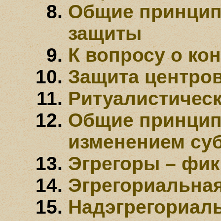
Общие принцип
защиты
К вопросу о ко
Защита центро
Ритуалистическ
Общие принцип
изменением су
Эгрегоры – фик
Эгрегориальна
Надэгрегориал