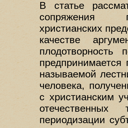
В статье рассма
сопряжения п
христианских пред
качестве аргуме
плодотворность п
предпринимается 
называемой лестн
человека, получе
с христианским у
отечественных 
периодизации суб