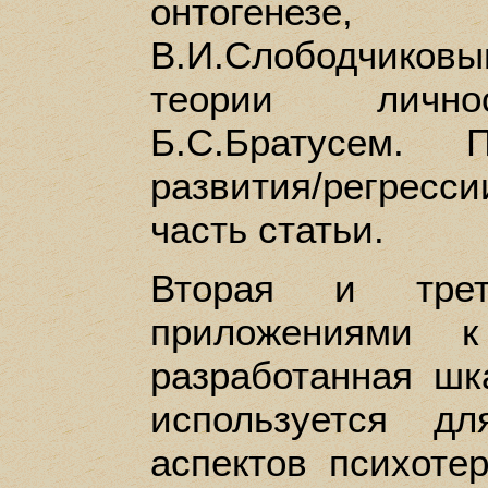
онтогенезе,
В.И.Слободчико
теории личнос
Б.С.Братусем. 
развития/регрес
часть статьи.
Вторая и трет
приложениями 
разработанная шк
используется д
аспектов психотер