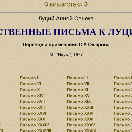
БИБЛИОТЕКА
Луций Анней Сенека
СТВЕННЫЕ ПИСЬМА К ЛУ
Перевод и примечания С.А.Ошерова
М.: "Наука", 1977
Письмо II
Письмо III
Письмо 
Письмо VI
Письмо VII
Письмо V
Письмо X
Письмо XI
Письмо X
Письмо XIV
Письмо XV
Письмо 
Письмо XVII
Письмо XIX
Письмо 
Письмо XXII
Письмо XXIII
Письмо 
Письмо XXVI
Письмо XXVII
Письмо X
Письмо XXX
Письмо XXXI
Письмо 
I
Письмо XXXIV
Письмо XXXV
Письмо 
II
Письмо XXXVIII
Письмо XXXIX
Письмо 