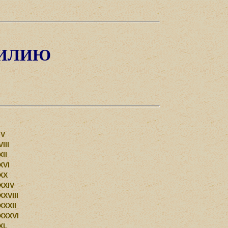
ЦИЛИЮ
IV
III
II
XVI
XX
XXIV
XVIII
XXXII
XXXVI
XL