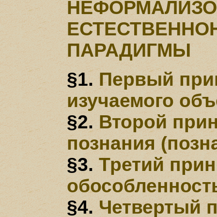
НЕФОРМАЛИЗО
ЕСТЕСТВЕННО
ПАРАДИГМЫ
§1.
Первый при
изучаемого объ
§2.
Второй прин
познания (позн
§3.
Третий прин
обособленност
§4.
Четвертый 