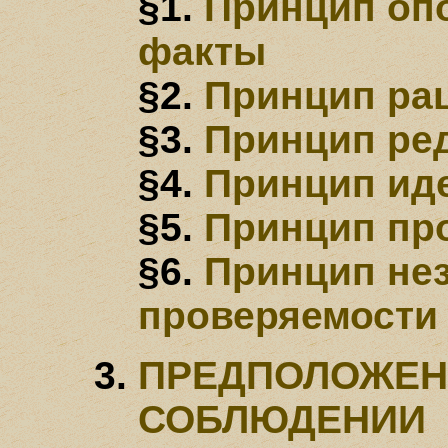
§1.
Принцип оп
факты
§2.
Принцип ра
§3.
Принцип ре
§4.
Принцип ид
§5.
Принцип пр
§6.
Принцип не
проверяемости
ПРЕДПОЛОЖЕН
СОБЛЮДЕНИИ