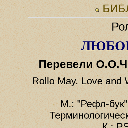
БИБ
Ро
ЛЮБОВ
Перевели О.О.Ч
Rollo May. Love and 
М.: "Рефл-бук"
Терминологическ
К.: P