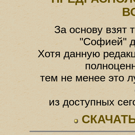
В
За основу взят 
"Софией" д
Хотя данную редак
полноцен
тем не менее это л
из доступных сег
СКАЧАТЬ