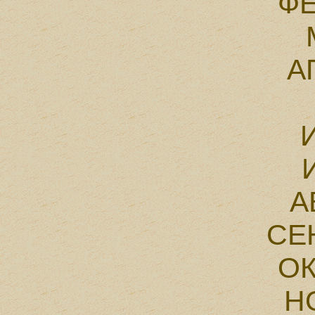
Ф
А
А
СЕ
О
Н