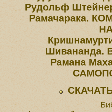
Рудольф Штейне
Рамачарака. КО
НА
Кришнамурти
Шивананда. 
Рамана Мах
САМОП
СКАЧАТЬ
Би