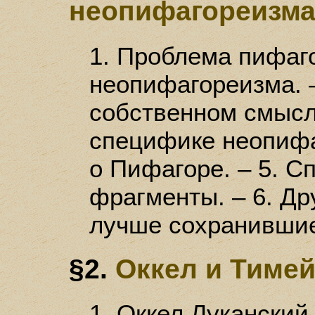
неопифагореизм
1. Проблема пифаг
неопифагореизма. 
собственном смысле
специфике неопифа
о Пифагоре. – 5. С
фрагменты. – 6. Др
лучше сохранившие
§2.
Оккел и Тиме
1. Оккел Луканский.