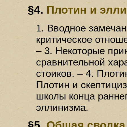
§4.
Плотин и элл
1. Вводное замечан
критическое отноше
– 3. Некоторые пр
сравнительной хар
стоиков. – 4. Плоти
Плотин и скептициз
школы конца раннег
эллинизма.
§5.
Общая сводка