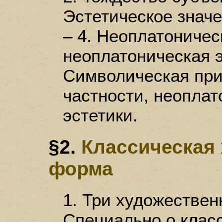
Эстетическое значе
– 4. Неоплатониче
неоплатоническая э
Символическая при
частности, неопла
эстетики.
§2.
Классическая
форма
1. Три художествен
Специально о клас