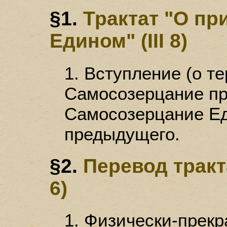
§1.
Трактат "О пр
Едином" (III 8)
1. Вступление (о тер
Самосозерцание при
Самосозерцание Еди
предыдущего.
§2.
Перевод тракт
6)
1. Физически-прекр