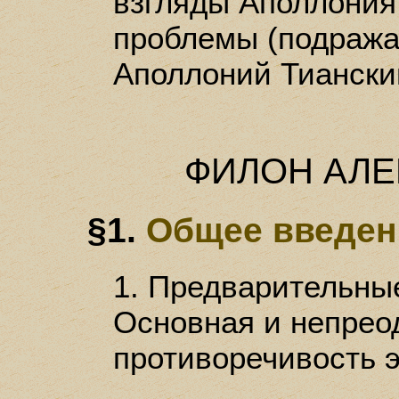
взгляды Аполлония.
проблемы (подражан
Аполлоний Тианский
ФИЛОН АЛ
§1.
Общее введен
1. Предварительные
Основная и непрео
противоречивость 