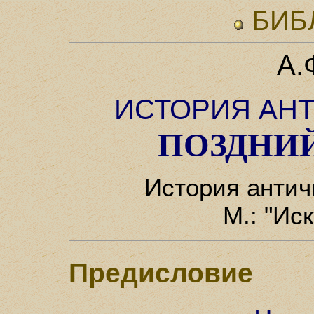
БИБ
А.
ИСТОРИЯ АН
ПОЗДНИ
История античн
М.: "Ис
Предисловие