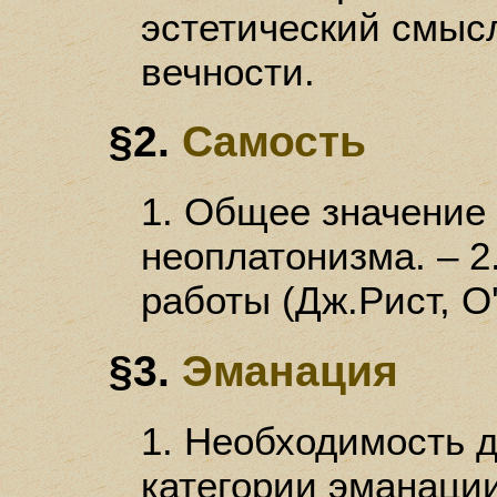
эстетический смыс
вечности.
§2.
Самость
1. Общее значение 
неоплатонизма. – 
работы (Дж.Рист, О
§3.
Эманация
1. Необходимость 
категории эманации