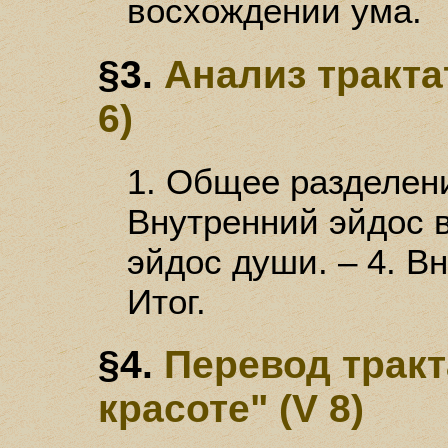
восхождении ума.
§3.
Анализ тракта
6)
1. Общее разделени
Внутренний эйдос в
эйдос души. – 4. Вн
Итог.
§4.
Перевод тракт
красоте" (V 8)