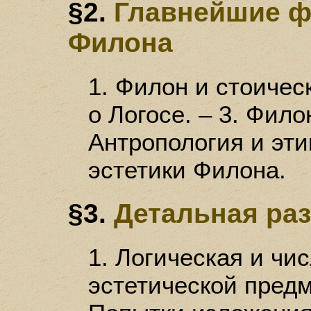
§2.
Главнейшие ф
Филона
1. Филон и стоичес
о Логосе. – 3. Фило
Антропология и эти
эстетики Филона.
§3.
Детальная ра
1. Логическая и чи
эстетической предм