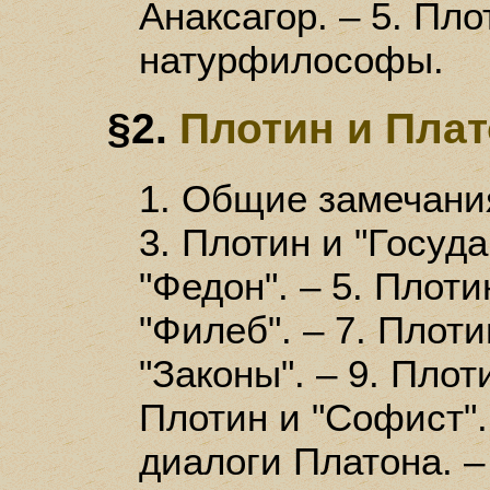
Анаксагор. – 5. Пло
натурфилософы.
§2.
Плотин и Пла
1. Общие замечания
3. Плотин и "Госуда
"Федон". – 5. Плоти
"Филеб". – 7. Плоти
"Законы". – 9. Плот
Плотин и "Софист".
диалоги Платона. –