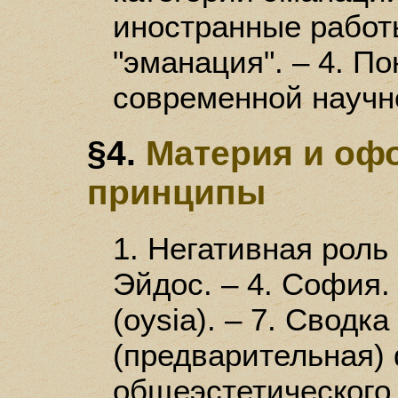
иностранные работы
"эманация". – 4. По
современной научн
§4.
Материя и оф
принципы
1. Негативная роль 
Эйдос. – 4. София.
(oysia). – 7. Сводк
(предварительная)
общеэстетического