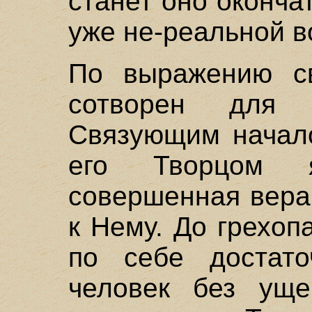
станет оно оконч
уже не-реальной 
По выражению св
сотворен для
Связующим начал
его Творцом 
совершенная вера,
к Нему. До грехо
по себе достато
человек без уще