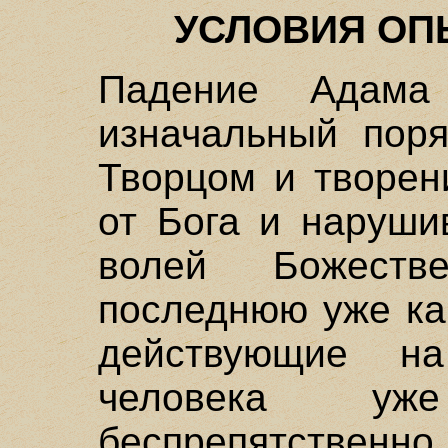
УСЛОВИЯ ОП
Падение Адам
изначальный пор
Творцом и творен
от Бога и наруши
волей Божеств
последнюю уже ка
действующие н
человека уж
беспрепятстве