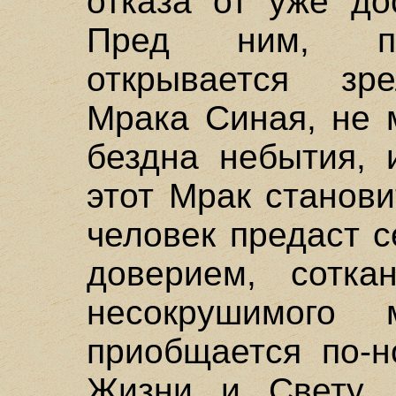
отказа от уже до
Пред ним, пр
открывается зр
Мрака Синая, не 
бездна небытия, 
этот Мрак станови
человек предаст с
доверием, сотк
несокрушимого 
приобщается по-н
Жизни и Свету. 