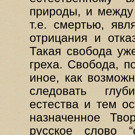
природы, и между
т.е. смертью, яв
отрицания и отка
Такая свобода уж
греха. Свобода, п
иное, как возмож
следовать глуб
естества и тем о
назначенное Тво
русское слово “