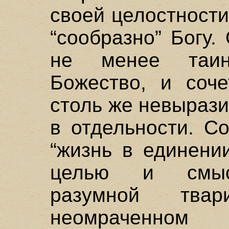
своей целостност
“сообразно” Богу.
не менее таин
Божество, и соче
столь же невырази
в отдельности. С
“жизнь в единени
целью и смыс
разумной тв
неомраченном