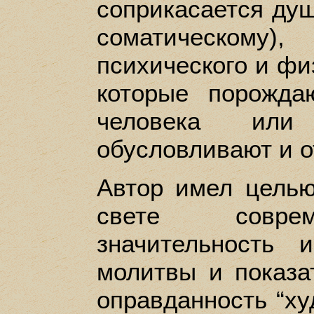
соприкасается душ
соматическом
психического и фи
которые порожда
человека ил
обусловливают и о
Автор имел целью
свете соврем
значительность 
молитвы и показа
оправданность “ху