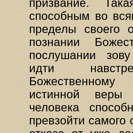
призвание. Так
способным во вся
пределы своего о
познании Боже
послушании зову
идти навстре
Божественном
истинной веры 
человека спосо
превзойти самого 