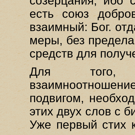
созерцания, ибо 
есть союз добро
взаимный: Бог. от
меры, без предела
средств для получ
Для того,
взаимноотношение
подвигом, необхо
этих двух слов с б
Уже первый стих 