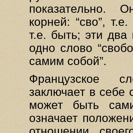
показательно. 
корней: “сво”, т.е
т.е. быть; эти дв
одно слово “своб
самим собой”.
Французское сл
заключает в себе 
может быть самим
означает положение
отношении своег