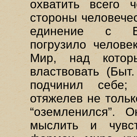
охватить всего ч
стороны человече
единение с Бо
погрузило челове
Мир, над кото
властвовать (Быт.
подчинил себе;
отяжелев не тольк
“оземленился”. О
мыслить и чувс