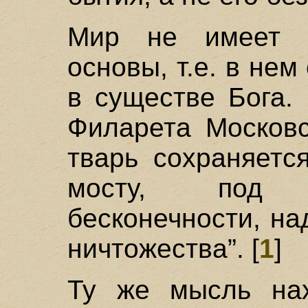
Мир не имеет с
основы, т.е. в не
в существе Бога.
Филарета Московс
тварь сохраняетс
мосту, под 
бесконечности, на
ничтожества”. [
1
]
Ту же мысль на