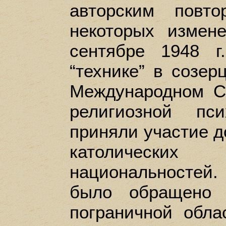
авторским повт
некоторых измен
сентябре 1948 
“технике” в созер
Международном С
религиозной пс
приняли участие д
католических 
национальностей
было обращено 
пограничной обла