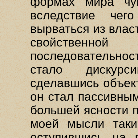
формах мира чувс
вследствие чег
вырваться из влас
свойственной
последовательнос
стало дискурси
сделавшись объек
он стал пассивны
большей ясности 
моей мысли таки
оступившись на 