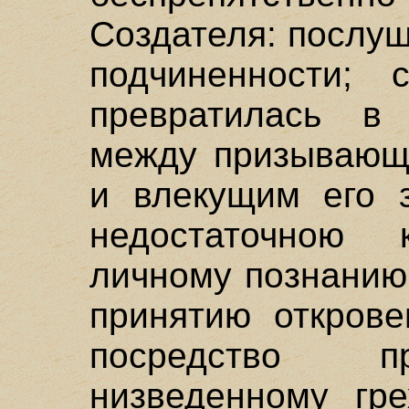
Создателя: послу
подчиненности; 
превратилась в
между призывающ
и влекущим его з
недостаточною 
личному познанию
принятию открове
посредство пр
низведенному гр