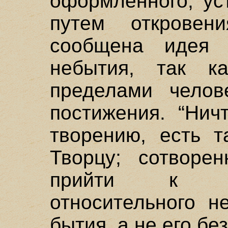
оформленного, ус
путем открове
сообщена идея п
небытия, так к
пределами челов
постижения. “Нич
творению, есть т
Творцу; сотворе
прийти к п
относительного н
бытия, а не его бе