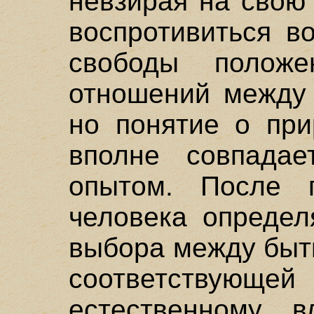
невзирая на свою
воспротивиться в
свободы полож
отношений между 
но понятие о при
вполне совпада
опытом. После г
человека определ
выбора между быти
соответствующей 
естественному в