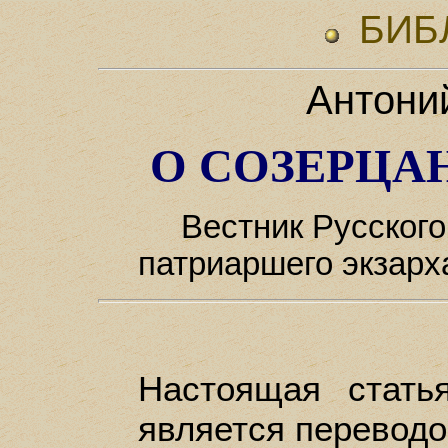
БИБ
Антони
О СОЗЕРЦА
Вестник Русског
патриаршего экзарха
Настоящая стать
является перевод