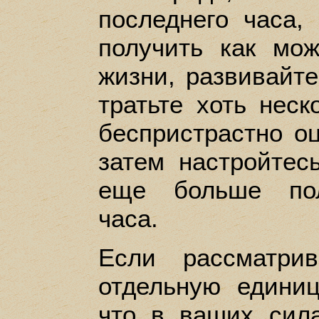
последнего часа,
получить как мо
жизни, развивайт
тратьте хоть неск
беспристрастно о
затем настройтес
еще больше пол
часа.
Если рассматри
отдельную единиц
что в ваших сила