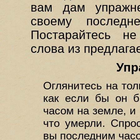
вам дам упражне
своему последн
Постарайтесь не
слова из предлага
Упр
Оглянитесь на тол
как если бы он 
часом на земле, и 
что умерли. Спро
вы последним час