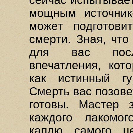
мощным источник
может подготови
смерти. Зная, чт
для вас посл
впечатления, кот
как истинный гу
Смерть вас позовет
готовы. Мастер з
каждого лакомог
каплю самого це