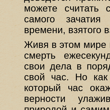
можете считать с
самого зачати
времени, взятого 
Живя в этом мире
смерть ежесекун
свои дела в поря
свой час. Но как
который час ока
верности улаж
природой и самим