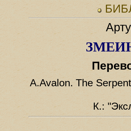
БИБ
Арту
ЗМЕИ
Перево
A.Avalon. The Serpen
К.: "Эк