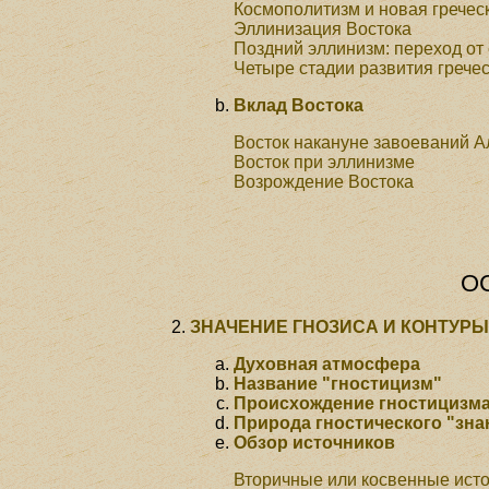
Космополитизм и новая гречес
Эллинизация Востока
Поздний эллинизм: переход от 
Четыре стадии развития грече
Вклад Востока
Восток накануне завоеваний 
Восток при эллинизме
Возрождение Востока
О
ЗНАЧЕНИЕ ГНОЗИСА И КОНТУР
Духовная атмосфера
Название "гностицизм"
Происхождение гностицизм
Природа гностического "зна
Обзор источников
Вторичные или косвенные ист