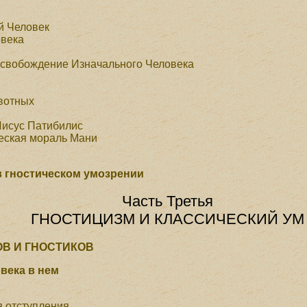
й Человек
овека
освобождение Изначального Человека
вотных
Иисус Патибилис
ческая мораль Мани
в гностическом умозрении
Часть Третья
ГНОСТИЦИЗМ И КЛАССИЧЕСКИЙ УМ
ОВ И ГНОСТИКОВ
века в нем
я отступления