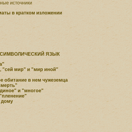
ные источники
маты в кратком изложении
 СИМВОЛИЧЕСКИЙ ЯЗЫК
а"
 "сей мир" и "мир иной"
е обитание в нем чужеземца
"смерть"
единое" и "многое"
 "пленение"
о дому