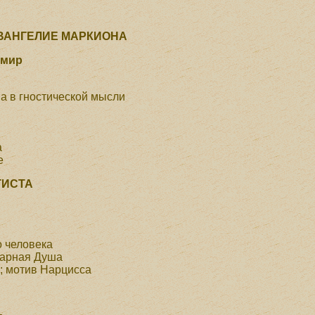
ЕВАНГЕЛИЕ МАРКИОНА
 мир
а в гностической мысли
а
е
ГИСТА
 человека
тарная Душа
; мотив Нарцисса