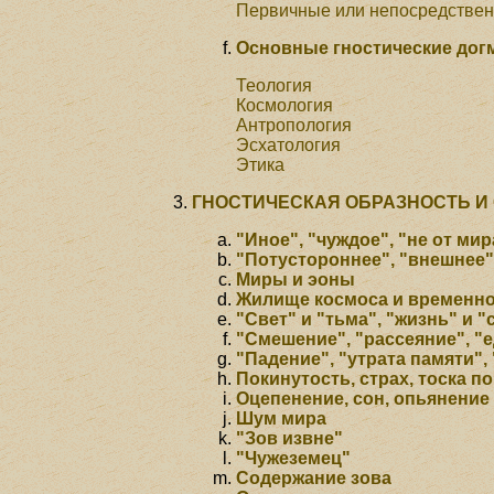
Первичные или непосредствен
Основные гностические дог
Теология
Космология
Антропология
Эсхатология
Этика
ГНОСТИЧЕСКАЯ ОБРАЗНОСТЬ И
"Иное", "чуждое", "не от мир
"Потустороннее", "внешнее",
Миры и эоны
Жилище космоса и временно
"Свет" и "тьма", "жизнь" и 
"Смешение", "рассеяние", "
"Падение", "утрата памяти",
Покинутость, страх, тоска п
Оцепенение, сон, опьянение
Шум мира
"Зов извне"
"Чужеземец"
Содержание зова