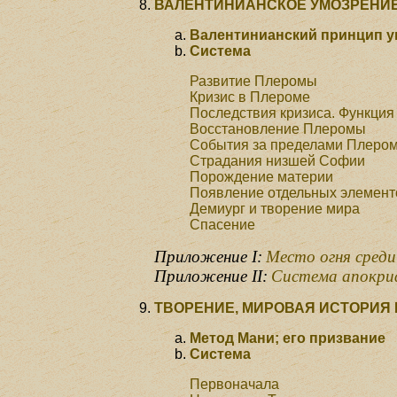
ВАЛЕНТИНИАНСКОЕ УМОЗРЕНИ
Валентинианский принцип 
Система
Развитие Плеромы
Кризис в Плероме
Последствия кризиса. Функция
Восстановление Плеромы
События за пределами Плеро
Страдания низшей Софии
Порождение материи
Появление отдельных элементо
Демиург и творение мира
Спасение
Приложение I:
Место огня среди
Приложение II:
Система апокри
ТВОРЕНИЕ, МИРОВАЯ ИСТОРИЯ
Метод Мани; его призвание
Система
Первоначала