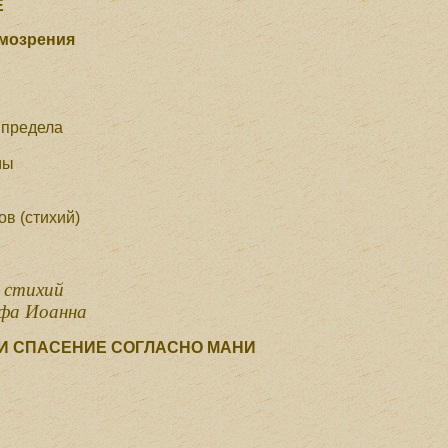
Е
умозрения
 предела
мы
в (стихий)
 стихий
фа Иоанна
 И СПАСЕНИЕ СОГЛАСНО МАНИ