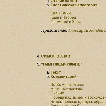
Отклик на зов
Гностическая аллегория
Ева и Змий
Каин и Творец
Прометей и Зевс
Приложение:
Глоссарий мандейс
СИМОН ВОЛХВ
"ГИМН ЖЕМЧУЖИНЕ"
Текст
Комментарий
Змей, море, Египет
Нечистые одежды
Письмо
Победа над змием и восхожде
Божественные одежды; образ
Запредельное Я