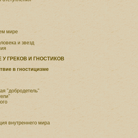
ем мире
еловека и звезд
ния
 У ГРЕКОВ И ГНОСТИКОВ
ствие в гностицизме
ая "добродетель"
тели"
ого
ция внутреннего мира