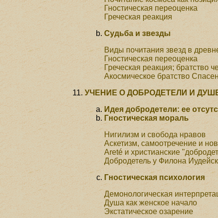
Гностическая переоценка
Греческая реакция
Судьба и звезды
Виды почитания звезд в древн
Гностическая переоценка
Греческая реакция; братство ч
Акосмическое братство Спасе
УЧЕНИЕ О ДОБРОДЕТЕЛИ И ДУШЕ
Идея добродетели: ее отсут
Гностическая мораль
Нигилизм и свобода нравов
Аскетизм, самоотречение и нов
Areté и христианские "доброде
Добродетель у Филона Иудейск
Гностическая психология
Демонологическая интерпрета
Душа как женское начало
Экстатическое озарение