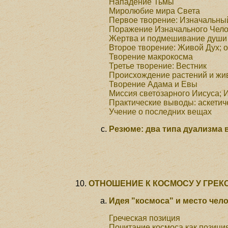
Нападение Тьмы
Миролюбие мира Света
Первое творение: Изначальны
Поражение Изначального Чел
Жертва и подмешивание души
Второе творение: Живой Дух; 
Творение макрокосма
Третье творение: Вестник
Происхождение растений и жи
Творение Адама и Евы
Миссия светозарного Иисуса; 
Практические выводы: аскети
Учение о последних вещах
Резюме: два типа дуализма 
ОТНОШЕНИЕ К КОСМОСУ У ГРЕК
Идея "космоса" и место чело
Греческая позиция
Почитание космоса как позици