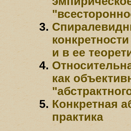
эмпирическо
"всесторонно
Спиралевидн
конкретности
и в ее теоре
Относительна
как объектив
"абстрактног
Конкретная а
практика