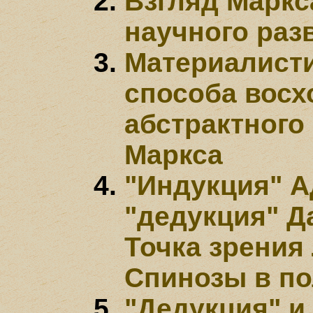
Взгляд Маркс
научного раз
Материалист
способа восх
абстрактного 
Маркса
"Индукция" А
"дедукция" Д
Точка зрения 
Спинозы в по
"Дедукция" и