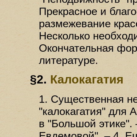
Прекрасное и благо
размежевание красо
Несколько необходи
Окончательная форм
литературе.
§2.
Калокагатия
1. Существенная н
"калокагатия" для 
в "Большой этике". 
Евдемовой". – 4. Ещ