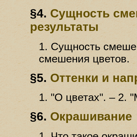
§4.
Сущность сме
результаты
1. Сущность смешен
смешения цветов.
§5.
Оттенки и нап
1. "О цветах". – 2. 
§6.
Окрашивание
1. Что такое окраши