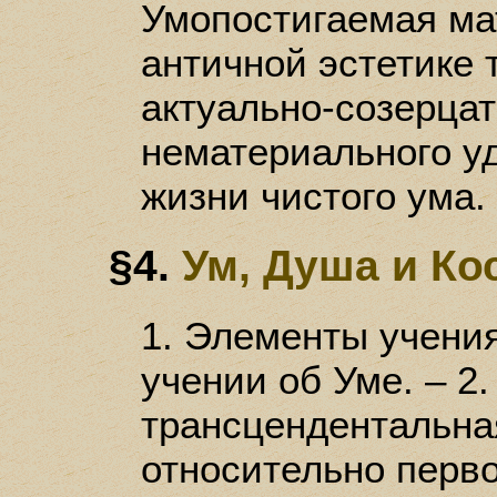
Умопостигаемая мат
античной эстетике
актуально-созерца
нематериального у
жизни чистого ума.
§4.
Ум, Душа и Ко
1. Элементы учени
учении об Уме. – 2
трансцендентальна
относительно перво