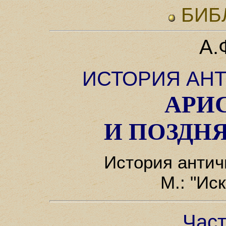
БИБ
А.
ИСТОРИЯ АН
АРИ
И ПОЗДН
История античн
М.: "Ис
Част