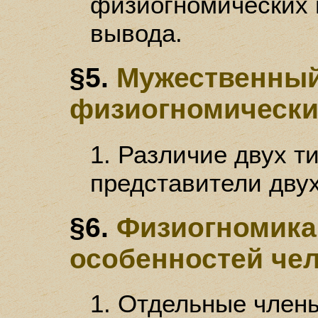
физиогномических 
вывода.
§5.
Мужественный
физиогномически
1. Различие двух т
представители двух
§6.
Физиогномика
особенностей чел
1. Отдельные члены