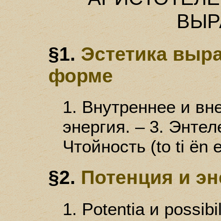
ВЫР
§1.
Эстетика выр
форме
1. Внутреннее и вн
энергия. – 3. Энтеле
Чтойность (to ti ёn e
§2.
Потенция и эн
1. Potentia и possibi