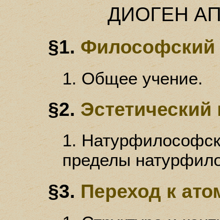
ДИОГЕН А
§1.
Философский
1. Общее учение.
§2.
Эстетический
1. Натурфилософска
пределы натурфил
§3.
Переход к ато