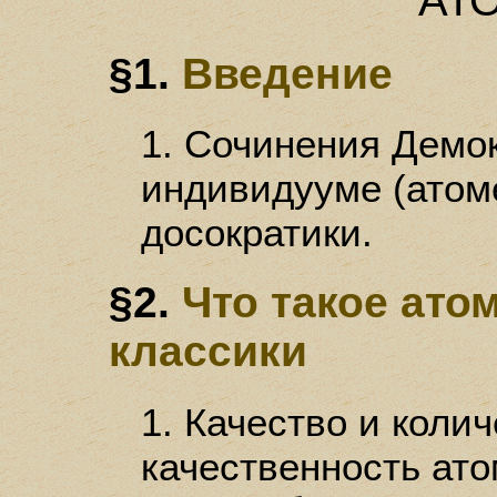
§1.
Введение
1. Сочинения Демок
индивидууме (атоме
досократики.
§2.
Что такое ато
классики
1. Качество и колич
качественность ато