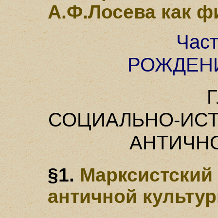
А.Ф.Лосева как 
Част
РОЖДЕН
Г
СОЦИАЛЬНО-ИС
АНТИЧН
§1.
Марксистский
античной культу