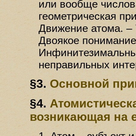
или вообще числова
геометрическая прир
Движение атома. – 7
Двоякое понимание 
Инфинитезимальные
неправильных инте
§3.
Основной при
§4.
Атомистическа
возникающая на е
1. Атом – субъект и