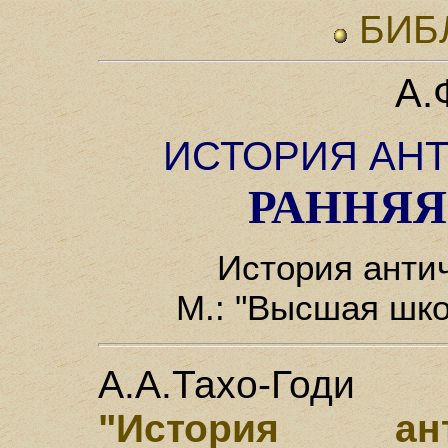
БИБ
А.
ИСТОРИЯ АН
РАННЯЯ
История антич
М.: "Высшая школ
А.А.Тахо-Годи
"История ант