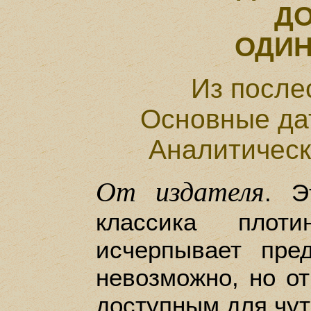
Д
ОДИ
Из после
Основные да
Аналитическ
От издателя
. Э
классика плот
исчерпывает пре
невозможно, но от
доступным для чут