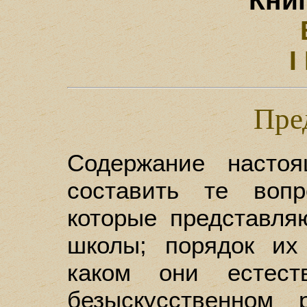
Книг
I
Пре
Содержание насто
составить те воп
которые представля
школы; порядок их
каком они естест
безыскусственном