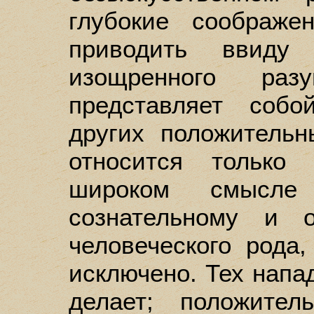
глубокие соображе
приводить ввиду
изощренного ра
представляет соб
других положительн
относится только
широком смысл
сознательному и 
человеческого рода,
исключено. Тех напа
делает; положите