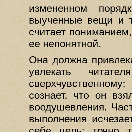
измененном поряд
выученные вещи и т
считает пониманием, 
ее непонятной.
Она должна привлека
увлекать читате
сверхчувственному;
сознает, что он взя
воодушевления. Част
выполнения исчезает
себе цель; точно 