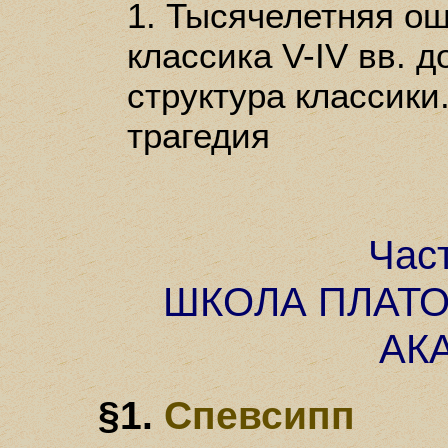
1. Тысячелетняя ош
классика V-IV вв. д
структура классик
трагедия
Час
ШКОЛА ПЛАТО
АК
§1.
Спевсипп