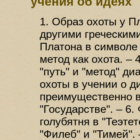
учения об идеях
1. Образ охоты у П
другими греческими
Платона в символе 
метод как охота. –
"путь" и "метод" ди
охоты в учении о д
преимущественно в
"Государстве". – 6
голубятня в "Теэтете
"Филеб" и "Тимей". –