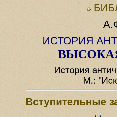
БИБ
А.
ИСТОРИЯ АН
ВЫСОКА
История античн
М.: "Ис
Вступительные з