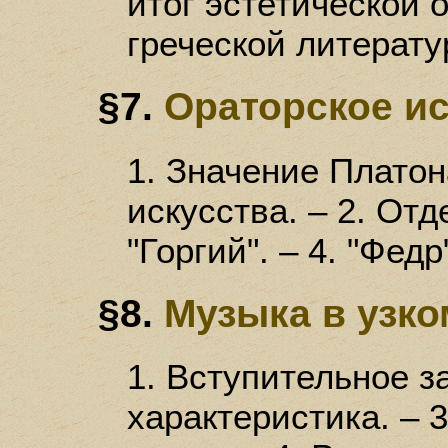
итог эстетической 
греческой литерату
§7.
Ораторское и
1. Значение Платон
искусства. – 2. Отд
"Горгий". – 4. "Федр
§8.
Музыка в узк
1. Вступительное з
характеристика. – 