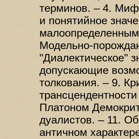
терминов. – 4. Ми
и понятийное значен
малоопределенным 
Модельно-порождаю
"Диалектическое" зн
допускающие возмо
толкования. – 9. Кр
трансцендентности 
Платоном Демокрит
дуалистов. – 11. О
античном характере