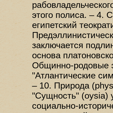
рабовладельческого
этого полиса. – 4. 
египетский теократи
Предэллинистическа
заключается подли
основа платоновско
Общинно-родовые э
"Атлантические симп
– 10. Природа (phys
"Сущность" (oysia) 
социально-историч