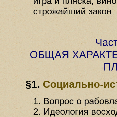
игра и пляска, вино
строжайший закон
Час
ОБЩАЯ ХАРАКТ
П
§1.
Социально-ис
1. Вопрос о рабовл
2. Идеология восх