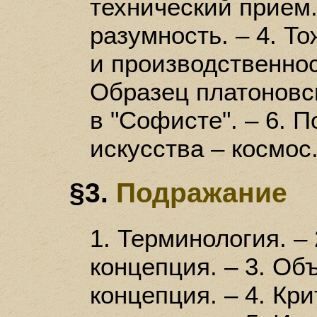
технический прием.
разумность. – 4. Т
и производственност
Образец платоновс
в "Софисте". – 6. 
искусства – космос.
§3.
Подражание
1. Терминология. –
концепция. – 3. Об
концепция. – 4. Кр