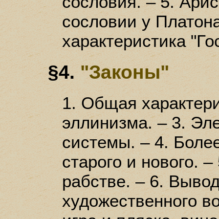
сословия. – 5. Ари
сословии у Платона
характеристика "Го
§4.
"Законы"
1. Общая характери
эллинизма. – 3. Э
системы. – 4. Боле
старого и нового. –
рабстве. – 6. Выво
художественного во