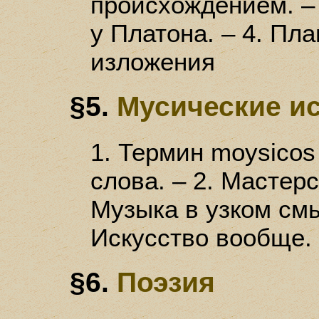
происхождением. –
у Платона. – 4. Пл
изложения
§5.
Мусические и
1. Термин moysico
слова. – 2. Мастерс
Музыка в узком смы
Искусство вообще. 
§6.
Поэзия