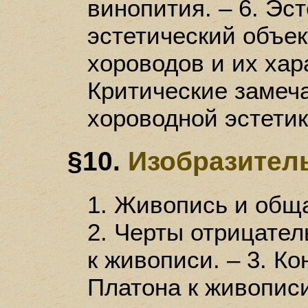
винопития. – 6. Эс
эстетический объек
хороводов и их хара
Критические замеч
хороводной эстети
§10.
Изобразител
1. Живопись и обща
2. Черты отрицате
к живописи. – 3. К
Платона к живописи