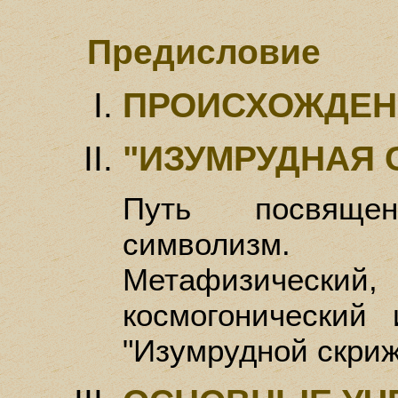
Предисловие
ПРОИСХОЖДЕН
"ИЗУМРУДНАЯ 
Путь посвяще
символизм.
Метафизичес
космогонический
"Изумрудной скриж