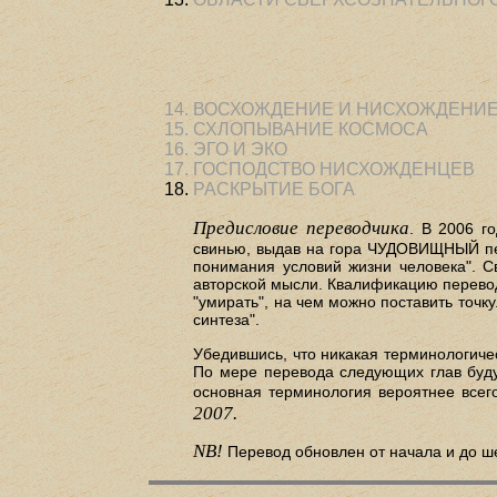
ВОСХОЖДЕНИЕ И НИСХОЖДЕНИ
СХЛОПЫВАНИЕ КОСМОСА
ЭГО И ЭКО
ГОСПОДСТВО НИСХОЖДЕНЦЕВ
РАСКРЫТИЕ БОГА
Предисловие переводчика
. В 2006 г
свинью, выдав на гора ЧУДОВИЩНЫЙ пере
понимания условий жизни человека". С
авторской мысли. Квалификацию переводч
"умирать", на чем можно поставить точку
синтеза".
Убедившись, что никакая терминологичес
По мере перевода следующих глав буду 
основная терминология вероятнее всег
2007.
NB!
Перевод обновлен от начала и до ш