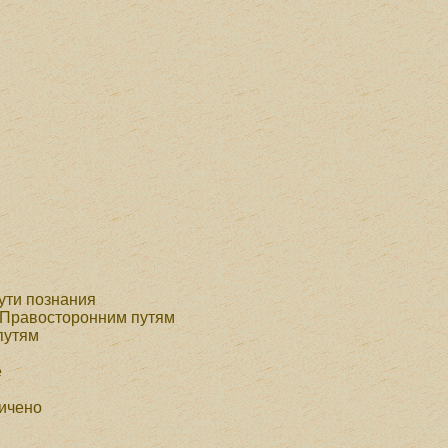
ути познания
к Правосторонним путям
путям
е
ничено