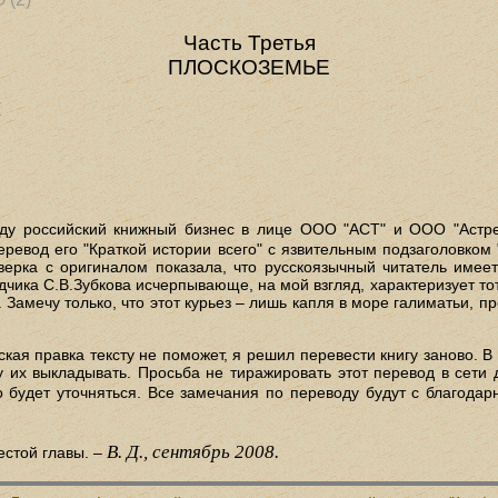
Часть Третья
ПЛОСКОЗЕМЬЕ
Е
оду российский книжный бизнес в лице ООО "АСТ" и ООО "Астр
вод его "Краткой истории всего" с язвительным подзаголовком 
верка с оригиналом показала, что русскоязычный читатель имеет
ика С.В.Зубкова исчерпывающе, на мой взгляд, характеризует тот ф
. Замечу только, что этот курьез – лишь капля в море галиматьи,
кая правка тексту не поможет, я решил перевести книгу заново. В
их выкладывать. Просьба не тиражировать этот перевод в сети д
о будет уточняться. Все замечания по переводу будут с благода
В. Д., сентябрь 2008.
естой главы. –