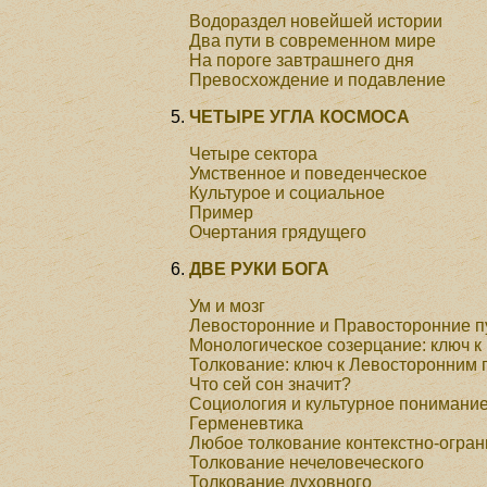
Водораздел новейшей истории
Два пути в современном мире
На пороге завтрашнего дня
Превосхождение и подавление
ЧЕТЫРЕ УГЛА КОСМОСА
Четыре сектора
Умственное и поведенческое
Культурое и социальное
Пример
Очертания грядущего
ДВЕ РУКИ БОГА
Ум и мозг
Левосторонние и Правосторонние п
Монологическое созерцание: ключ 
Толкование: ключ к Левосторонним 
Что сей сон значит?
Социология и культурное понимани
Герменевтика
Любое толкование контекстно-огра
Толкование нечеловеческого
Толкование духовного