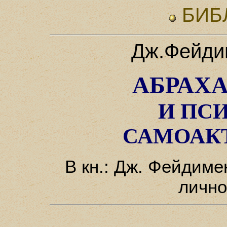
БИБ
Дж.Фейдим
АБРАХ
И ПС
САМОАК
В кн.: Дж. Фейдимен
лично