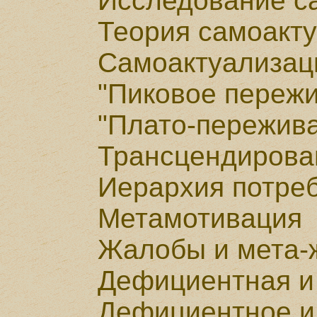
Исследование с
Теория самоакт
Самоактуализац
"Пиковое переж
"Плато-пережив
Трансцендирова
Иерархия потре
Метамотивация
Жалобы и мета-
Дефициентная и
Дефициентное и