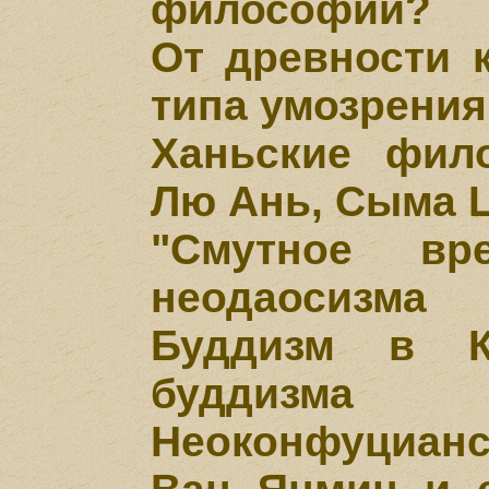
философии?
От древности 
типа умозрения
Ханьские фил
Лю Ань, Сыма Ц
"Смутное вр
неодаосизма
Буддизм в К
буддизма
Неоконфуцианс