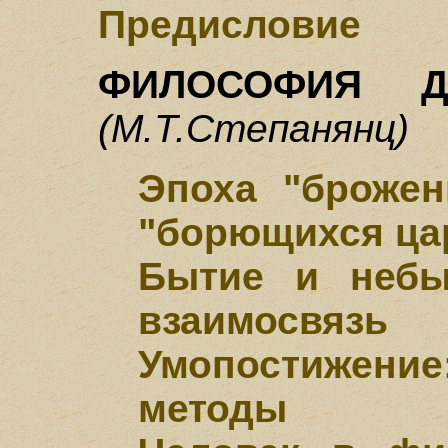
Предисловие
ФИЛОСОФИЯ Д
(М.Т.Степанянц)
Эпоха "броже
"борющихся цар
Бытие и небы
взаимосвязь
Умопостижен
методы