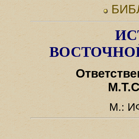
БИБ
ИС
ВОСТОЧНО
Ответстве
М.Т.
М.: И