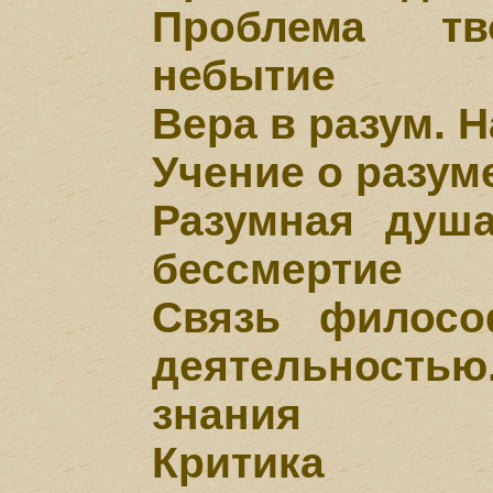
Проблема т
небытие
Вера в разум. Н
Учение о разум
Разумная душ
бессмертие
Связь филосо
деятельность
знания
Критика д