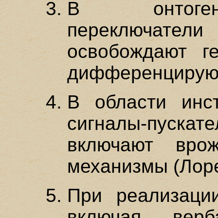
В онтоген
переключатели
освобождают ге
дифференцирующ
В области инст
сигналы-пуск
включают вро
механизмы (Лоре
При реализаци
включая верб