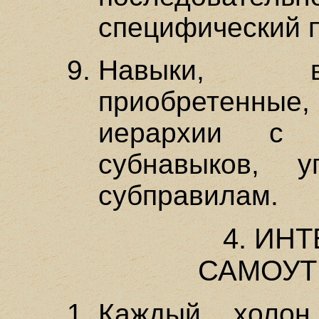
специфический п
Навыки, в
приобретенные,
иерархии с
субнавыков, у
субправилам.
4. ИН
САМОУТ
Каждый холон