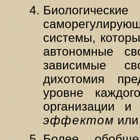
Биологичес
саморегулир
системы, которы
автономные св
зависимые св
дихотомия пр
уровне каждог
организации и
эффектом
или
Более обобще