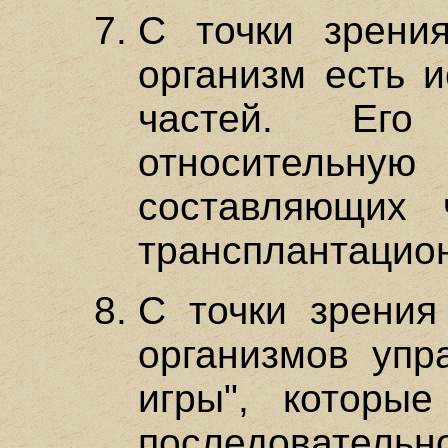
С точки зрени
организм есть и
частей. Его
относител
составляющих 
трансплантацион
С точки зрения
организмов упр
игры", которые
последовательн