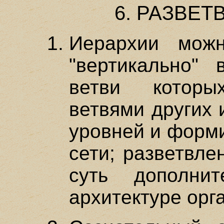
6. РАЗВЕТ
Иерархии можн
"вертикально" 
ветви которы
ветвями других 
уровней и форми
сети; разветвле
суть дополни
архитектуре орг