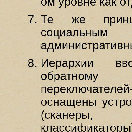
ом уровне как о
Те же прин
социальн
административн
Иерархии вв
обратному 
переключате
оснащены устро
(сканеры,
классификаторы