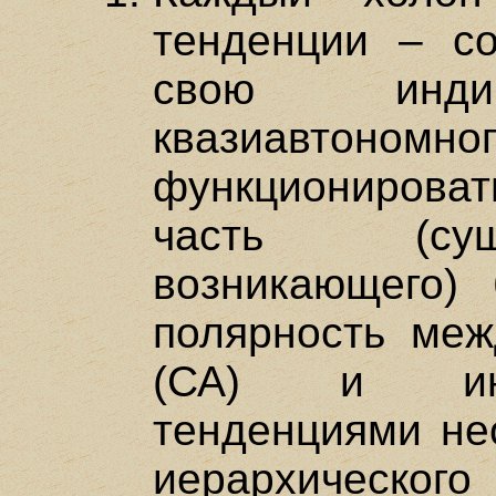
тенденции – со
свою индив
квазиавтон
функционироват
часть (сущ
возникающего) 
полярность ме
(СА) и инт
тенденциями не
иерархическог