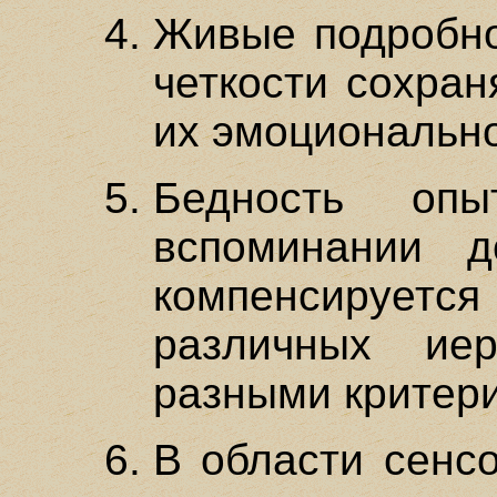
Живые подробно
четкости сохран
их эмоциональн
Бедность оп
вспоминании д
компенсиру
различных ие
разными критер
В области сенс