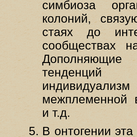
симбиоза орг
колоний, связ
стаях до инт
сообществах н
Дополняющи
тенденций 
индивидуализм
межплеменной 
и т.д.
В онтогении эта