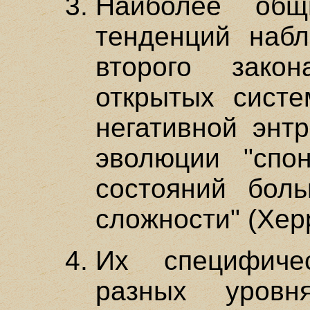
Наиболее общ
тенденций наб
второго зако
открытых систе
негативной энтр
эволюции "спо
состояний боль
сложности" (Хер
Их специфиче
разных уровн