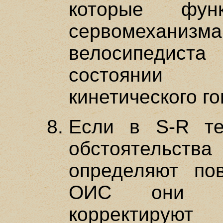
которые функ
сервомехани
велосипедист
состоянии 
кинетического г
Если в S-R тео
обстоятельст
определяют по
ОИС они пр
корректирую