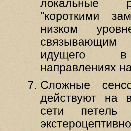
локальные р
"короткими за
низком уровн
связывающим 
идущего в 
направлениях на
Сложные сенс
действуют на 
сети петель 
экстероцептив