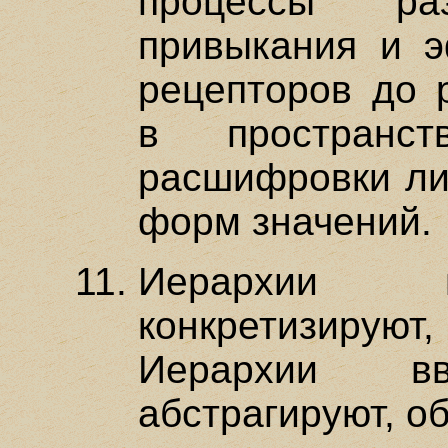
процессы р
привыкания и э
рецепторов до 
в простран
расшифровки лин
форм значений.
Иерархии в
конкретизиру
Иерархии вв
абстрагируют, о