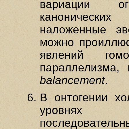
вариации ог
канонических
наложенные эв
можно проиллюс
явлений гомо
параллелизма,
balancement
.
В онтогении х
уровнях 
последовательн