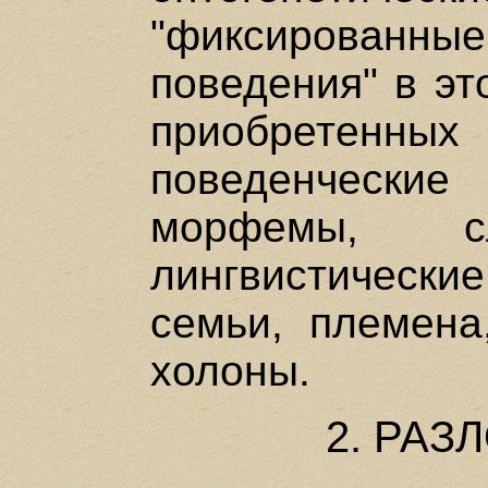
"фиксирова
поведения" в эт
приобретен
поведенчески
морфемы, 
лингвистическ
семьи, племена
холоны.
2. РА