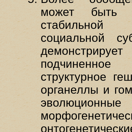
может быть 
стабильной 
социальной суб
демонстрир
подчиненное
структурное геш
органеллы и гом
эволюцио
морфогенети
онтогенети