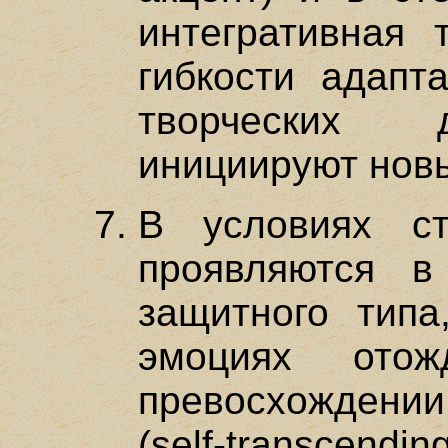
интегративная 
гибкости адапт
творческих д
инициируют нов
В условиях с
проявляются в
защитного тип
эмоциях отожд
превосхождени
(self-transcending