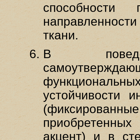
способности 
направленност
ткани.
В поведе
самоутверж
функциональны
устойчивости и
(фиксированные
приобретенны
акцент) и в ст