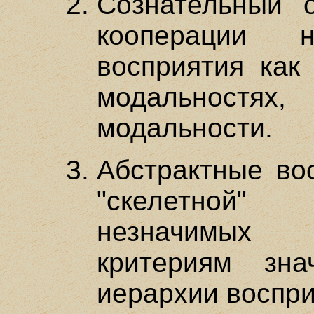
Сознательный 
кооперации н
восприятия как
модальностя
модальности.
Абстрактные во
"скелетной"
незначимых 
критериям зн
иерархии воспри