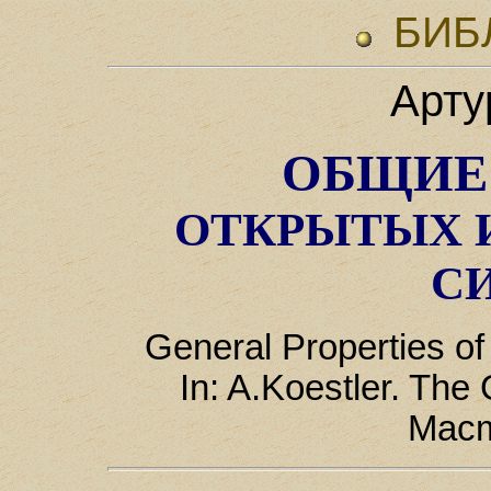
БИБ
Арту
ОБЩИЕ
ОТКРЫТЫХ 
С
General Properties o
In: A.Koestler. The
Macm