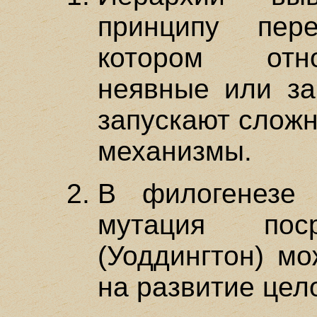
принципу пере
котором отно
неявные или за
запускают слож
механизмы.
В филогенезе 
мутация поср
(Уоддингтон) мо
на развитие цело