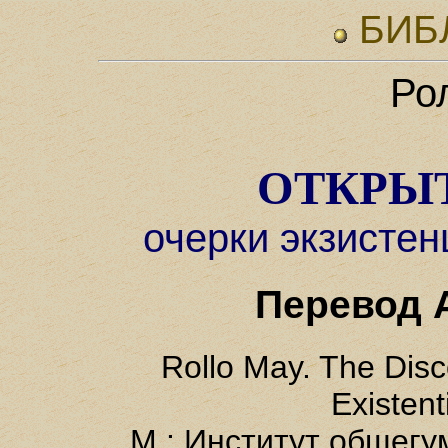
БИБ
Ро
ОТКРЫ
очерки экзисте
Перевод 
Rollo May. The Disco
Existent
М.: Институт общег