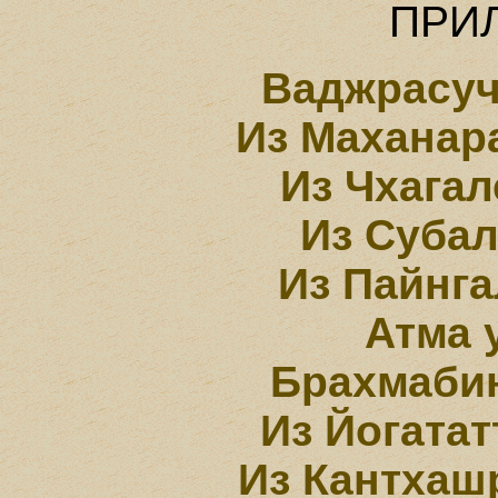
ПРИ
Ваджрасуч
Из Маханар
Из Чхага
Из Суба
Из Пайнг
Атма 
Брахмаби
Из Йогата
Из Кантхаш