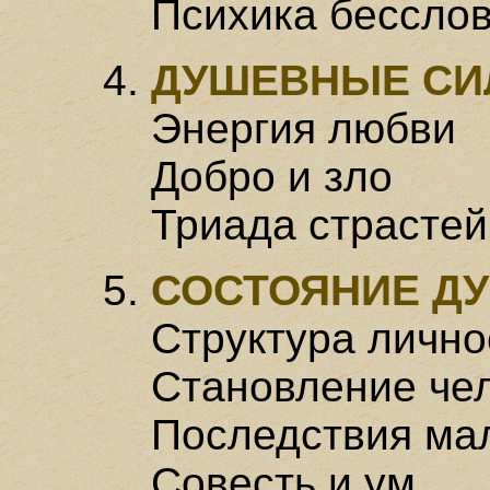
Психика бессло
ДУШЕВНЫЕ С
Энергия любви
Добро и зло
Триада страстей
СОСТОЯНИЕ Д
Структура лично
Становление че
Последствия ма
Совесть и ум