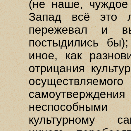
(не наше, чуждое
Запад всё это л
пережевал и в
постыдились бы);
иное, как разнов
отрицания культу
осуществля
самоутвержде
неспособными 
культурному са