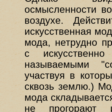
осмысленности во
воздухе. Действ
искусственная мод
мода, нетрудно п
с искусственно
называемыми "со
участвуя в котор
сквозь землю.) М
мода складываетс
не прогорают 