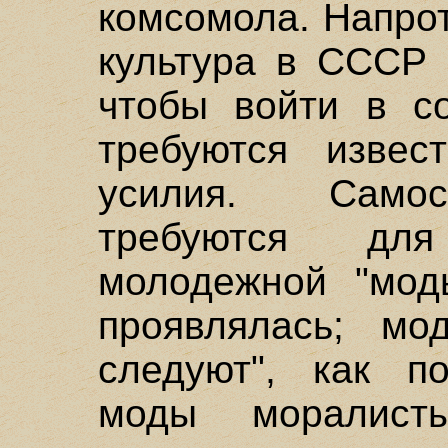
комсомола. Напро
культура в СССР 
чтобы войти в со
требуются извес
усилия. Самос
требуются дл
молодежной "мод
проявлялась; мо
следуют", как п
моды моралис