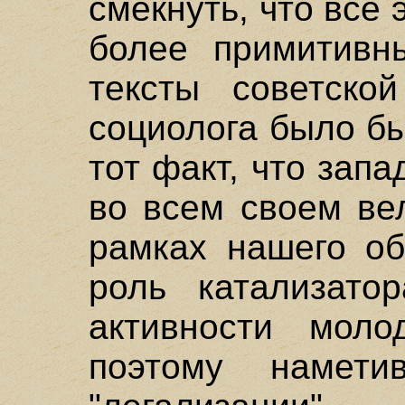
смекнуть, что все 
более примитивн
тексты советско
социолога было б
тот факт, что зап
во всем своем ве
рамках нашего об
роль катализатор
активности мол
поэтому намети