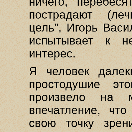
ничего, перебеся
пострадают (леч
цель", Игорь Васи
испытывает к н
интерес.
Я человек далек
простодушие это
произвело на 
впечатление, чт
свою точку зрен