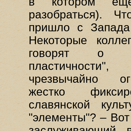
в котором еще
разобраться). 
пришло с Запада
Некоторые колле
говорят о на
пластичности
чрезвычайно о
жестко фиксир
славянской куль
"элементы"? – Вот
заслуживающий 