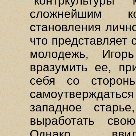
"контркультуры
сложнейшим к
становления личн
что представляет 
молодежь, Игор
вразумить ее, пр
себя со сторон
самоутверждаться
западное старь
выработать сво
Однако ввид