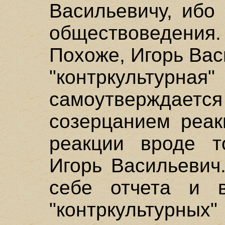
Васильевичу, ибо
обществоведени
Похоже, Игорь Вас
"контркульт
самоутверждает
созерцанием реак
реакции вроде т
Игорь Васильевич
себе отчета и в
"контркультурных"