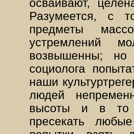
осваивают, целен
Разумеется, с т
предметы массо
устремлений мо
возвышенны; но
социолога попыта
наши культуртрег
людей непремен
высоты и в то
пресекать любые