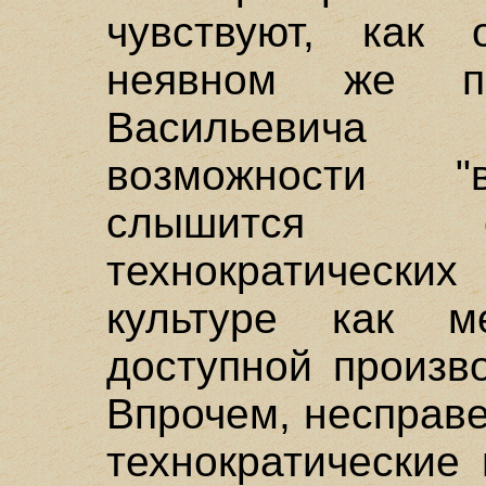
чувствуют, как 
неявном же пр
Васильевича 
возможности "
слышится о
технократическ
культуре как ме
доступной произв
Впрочем, несправ
технократические