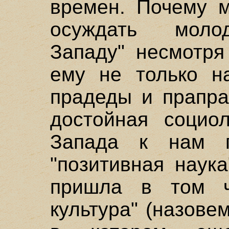
времен. Почему 
осуждать моло
Западу" несмотря
ему не только н
прадеды и прапра
достойная социо
Запада к нам п
"позитивная наук
пришла в том ч
культура" (назове