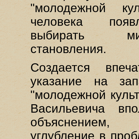
"молодежной ку
человека появ
выбирать ми
становления.
Создается впеча
указание на зап
"молодежной куль
Васильевича вп
объяснением,
углубление в про