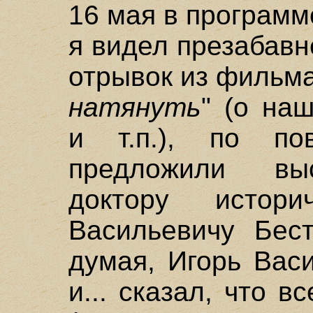
16 мая в программ
я видел презабав
отрывок из фильма
натянуть
" (о на
и т.п.), по по
предложили выс
доктору истор
Васильевичу Бест
думая, Игорь Вас
и... сказал, что 