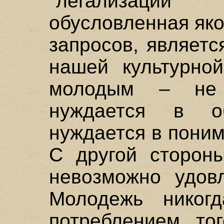
"легализации
обусловленная як
запросов, являет
нашей культурной
молодым – не 
нуждается в об
нуждается в поним
С другой стороны
невозможно удовл
Молодежь никогд
потреблением тог