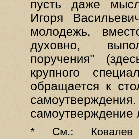
пусть даже мысл
Игоря Васильеви
молодежь, вмест
духовно, выпо
поручения" (зде
крупного специал
обращается к ст
самоутвержден
самоутверждение 
* См.: Ковалев