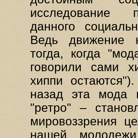
исследование п
данного социаль
Ведь движение 
тогда, когда "мо
говорили сами хи
хиппи остаются")
назад эта мода 
"ретро" – станов
мировоззрения це
нашей молодежи