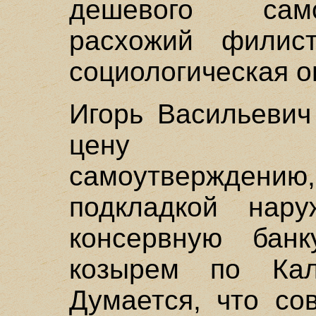
дешевого сам
расхожий филис
социологическая о
Игорь Васильевич
цену "конт
самоутверждени
подкладкой нару
консервную бан
козырем по Кали
Думается, что со