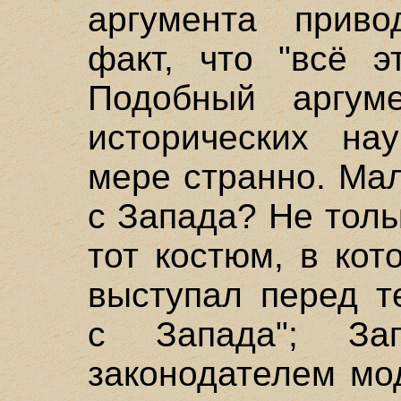
аргумента приво
факт, что "всё э
Подобный аргум
исторических на
мере странно. Ма
с Запада? Не толь
тот костюм, в ко
выступал перед т
с Запада"; З
законодателем мо