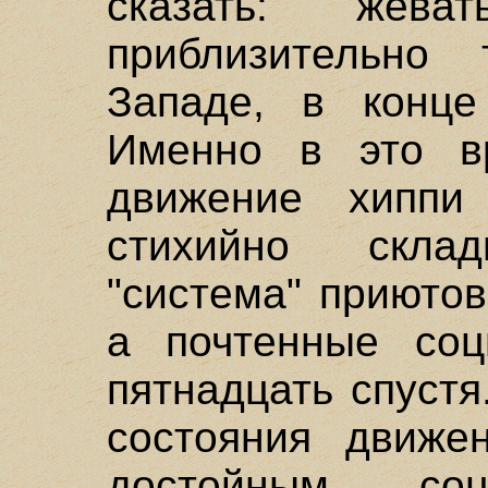
сказать: "жев
приблизительно
Западе, в конце
Именно в это вр
движение хипп
стихийно склад
"система" приютов
а почтенные соц
пятнадцать спустя
состояния движе
достойным со