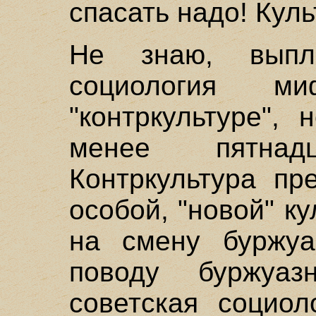
спасать надо! Куль
Не знаю, выпл
социология м
"контркультуре",
менее пятнад
Контркультура пр
особой, "новой" ку
на смену буржуа
поводу буржуазн
советская социол