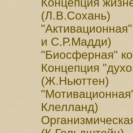
Концепция жизн
(Л.В.Сохань)
"Активационная"
и С.Р.Мадди)
"Биосферная" ко
Концепция "духо
(Ж.Ньюттен)
"Мотивационная"
Клелланд)
Организмическа