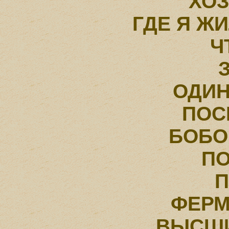
ХО
ГДЕ Я ЖИ
Ч
ОДИ
ПОС
БОБО
П
П
ФЕРМ
ВЫСШИ