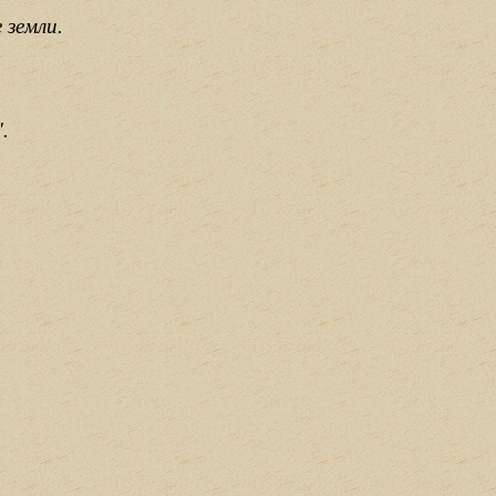
 земли.
.