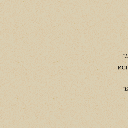
"Н
ИС
"Б