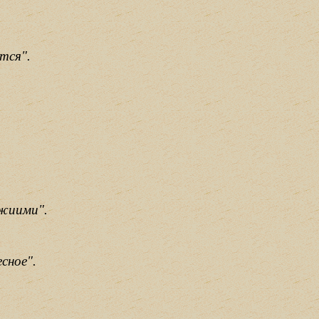
тся".
ожиими".
сное".