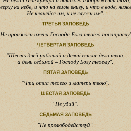
"Не делай себе кумира и никакого изображения того,
верху на небе, и что на земле внизу,
и что в воде, ниже
Не кланяйся им, и не служи им".
ТРЕТЬЯ ЗАПОВЕДЬ
"Не произноси имени Господа Бога твоего понапрасну"
ЧЕТВЕРТАЯ ЗАПОВЕДЬ
"Шесть дней работай и делай всякие дела твои,
а день седьмой – Господу Богу твоему".
ПЯТАЯ ЗАПОВЕДЬ
"Чти отца твоего и матерь твою".
ШЕСТАЯ ЗАПОВЕДЬ
"Не убий".
СЕДЬМАЯ ЗАПОВЕДЬ
"Не прелюбодействуй".