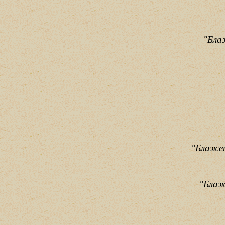
"Бла
"Блажен
"Блаж