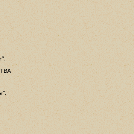
м".
ТВА
е".