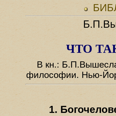
БИБ
Б.П.В
ЧТО ТА
В кн.: Б.П.Вышесл
философии.
Нью-Йор
1. Богочелов