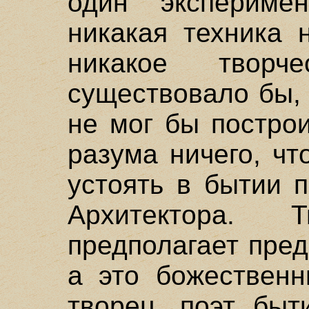
один экспериме
никакая техника 
никакое творч
существовало бы,
не мог бы постро
разума ничего, чт
устоять в бытии 
Архитектора. Т
предполагает пре
а это божественн
творец, поэт быт