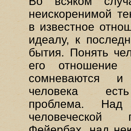
Во всяком случ
неискоренимой те
в известное отно
идеалу, к послед
бытия. Понять че
его отношение
сомневаются и
человека есть
проблема. Над
человеческой 
Фейербах, над не