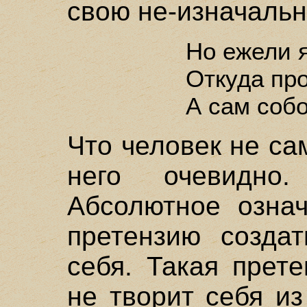
свою не-изначальн
Но ежели я
Откуда пр
А сам собо
Что человек не са
него очевидно.
Абсолютное озна
претензию созда
себя. Такая прет
не творит себя из