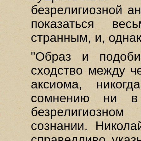
безрелигиозной а
показаться ве
странным, и, однако
"Образ и подоби
сходство между ч
аксиома, никогд
сомнению ни в
безрелигиозно
сознании. Никола
справедливо указы