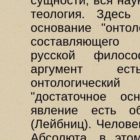
сущности, вся нау
теология. Здесь
основание "онтол
составляющего
русской филосо
аргумент ес
онтологическ
"достаточное ос
явление есть об
(Лейбниц). Челове
Абсолюта, в этом