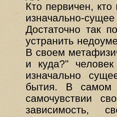
Кто первичен, кто 
изначально-суще
Достаточно так п
устранить недоум
В своем метафизи
и куда?" человек
изначально суще
бытия. В самом 
самочувствии св
зависимость, св