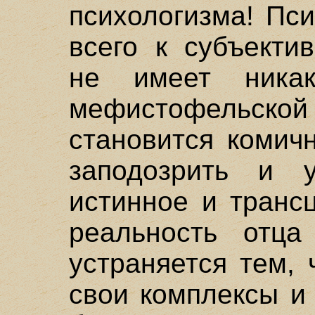
психологизма! Пс
всего к субъекти
не имеет ника
мефистофельско
становится комич
заподозрить и у
истинное и транс
реальность отц
устраняется тем,
свои комплексы и