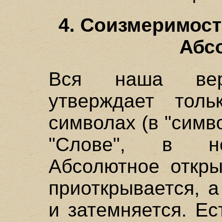
4. Соизмеримост
Абс
Вся наша вер
утверждает толь
символах (в "симв
"Слове", в не
Абсолютное откры
приоткрывается, а
и затемняется. Ес