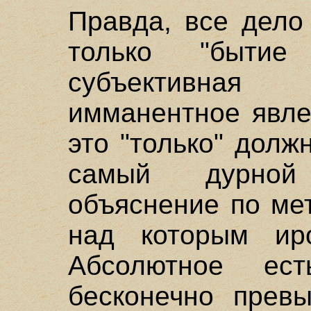
Правда, все дело
только "быти
субъективная
имманентное явле
это "только" долж
самый дурной
объяснение по мет
над которым ир
Абсолютное ес
бесконечно превы