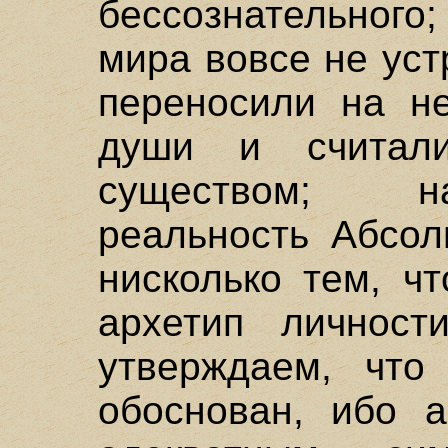
бессознательного
мира вовсе не уст
переносили на не
души и считал
существом; н
реальность Абсол
нисколько тем, ч
архетип личност
утверждаем, что
обоснован, ибо а