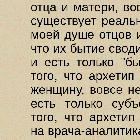
отца и матери, во
существует реаль
моей душе отцов и
что их бытие свод
и есть только "б
того, что архети
женщину, вовсе н
есть только субъ
того, что архетип
на врача-аналитика