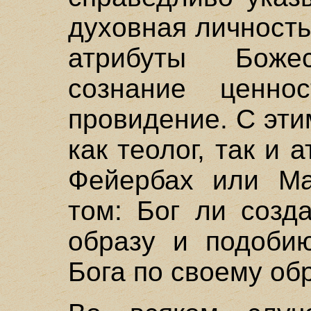
духовная личность
атрибуты Боже
сознание ценно
провидение. С эти
как теолог, так и
Фейербах или Ма
том: Бог ли созд
образу и подобию
Бога по своему об