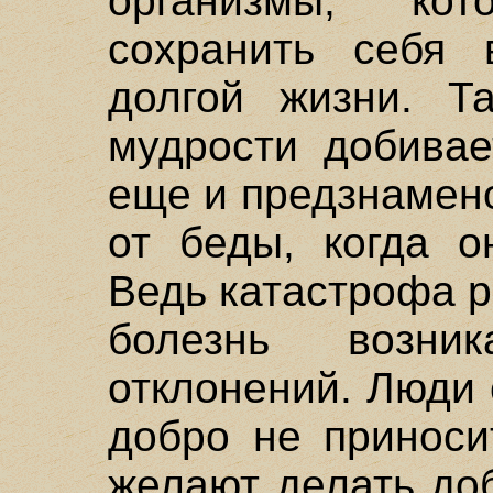
организмы, ко
сохранить себя 
долгой жизни. Т
мудрости добивае
еще и предзнамен
от беды, когда о
Ведь катастрофа р
болезнь возни
отклонений. Люди 
добро не приноси
желают делать доб