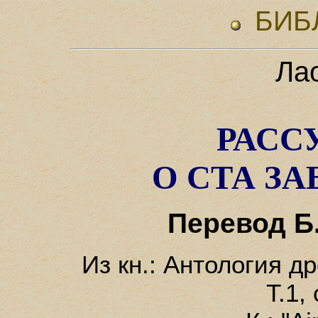
БИБ
Ла
РАСС
О СТА З
Перевод Б
Из кн.: Антология д
Т.1,