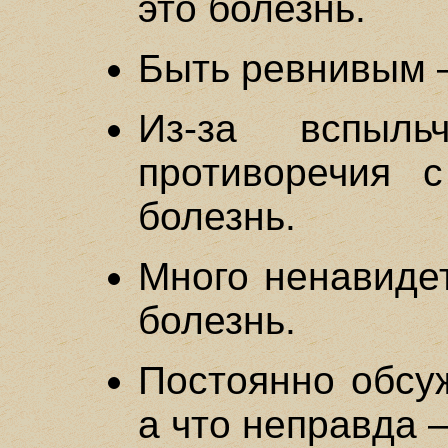
это болезнь.
Быть ревнивым –
Из-за вспыль
противоречия 
болезнь.
Много ненавидет
болезнь.
Постоянно обсуж
а что неправда –