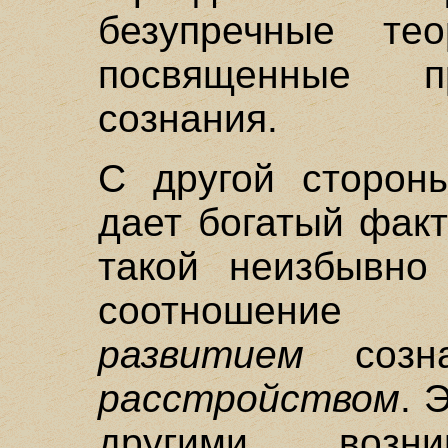
безупречные тео
посвященные п
сознания.
С другой стороны
дает богатый фак
такой неизбывно 
соотношение 
развитием
созна
расстройством
. 
другими, воз