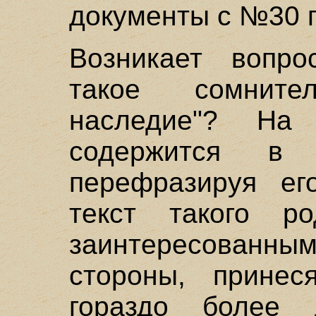
документы с №30 
Возникает вопро
такое сомнител
наследие"? На
содержится в
перефразируя ег
текст такого р
заинтересованным
стороны, прине
гораздо более 