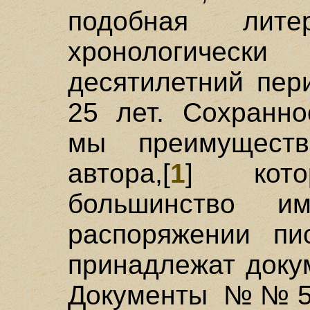
подобная литер
хронологичес
десятилетний пер
25 лет. Сохранно
мы преимуществ
автора,[
1
] кото
большинство 
распоряжении пи
принадлежат доку
Документы №№55