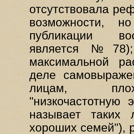
отсутствовала реф
возможности, н
публикации во
является №78);
максимальной ра
деле самовыражен
лицам, пло
"низкочастотную 
называет таких 
хороших семей"), 