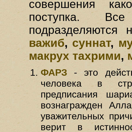
совершения како
поступка. Вс
подразделяются 
важиб
,
суннат
,
му
макрух тахрими
,
ФАРЗ
- это дейст
человека в стр
предписания шари
вознагражден Алла
уважительных причи
верит в истинно