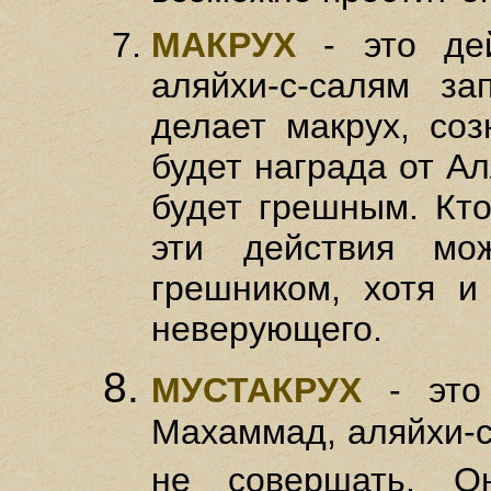
МАКРУХ
- это дей
аляйхи-с-салям за
делает макрух, соз
будет награда от А
будет грешным. Кто
эти действия мо
грешником, хотя и
неверующего.
МУСТАКРУХ
- это 
Махаммад, аляйхи-с
не совершать. О