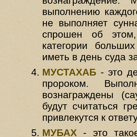
вознаграждение.
выполнению каждог
не выполняет сунн
спрошен об этом
категории больших
иметь в день суда з
МУСТАХАБ
- это д
пророком. Выпол
вознаграждены (с
будут считаться г
привлекутся к ответу
МУБАХ
- это тако