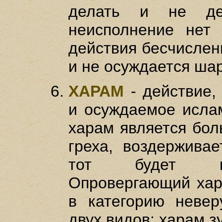
делать и не де
неисполнение нет 
действия бесчисленн
и не осуждается шар
ХАРАМ
- действие,
и осуждаемое исла
харам является бол
греха, воздержива
тот будет во
Опровергающий хар
в категорию невер
двух видов: харам з