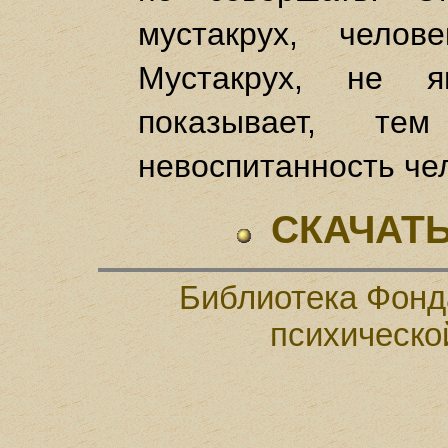
мустакрух, челов
Мустакрух, не я
показывает, т
невоспитанность че
СКАЧАТЬ
Библиотека Фонд
психическо