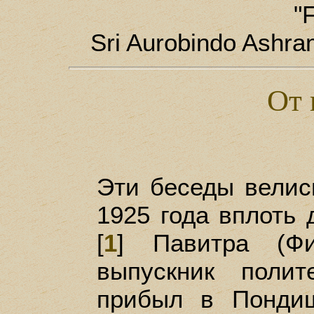
"
Sri Aurobindo Ashra
От 
Эти беседы велис
1925 года вплоть 
[
1
] Павитра (Фи
выпускник полите
прибыл в Понди