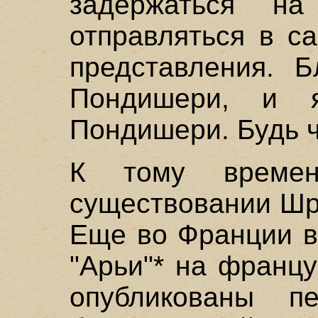
задержаться н
отправляться в с
представления. 
Пондишери, и 
Пондишери. Будь ч
К тому време
существовании Шр
Еще во Франции в
"Арьи"* на франц
опубликованы п