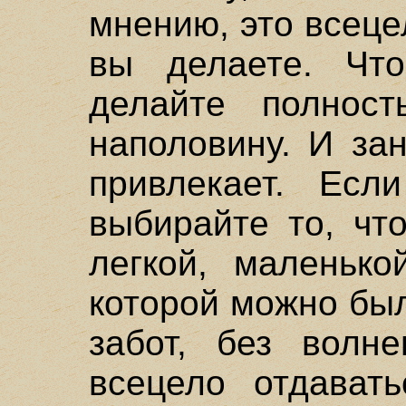
мнению, это всеце
вы делаете. Чт
делайте полнос
наполовину. И за
привлекает. Есл
выбирайте то, чт
легкой, маленько
которой можно бы
забот, без волн
всецело отдават