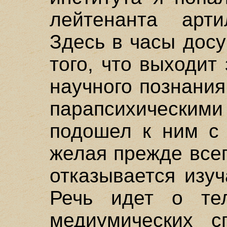
лейтенанта арти
Здесь в часы досу
того, что выходит
научного познани
парапсихическ
подошел к ним с 
желая прежде всег
отказывается изу
Речь идет о тел
медиумических с