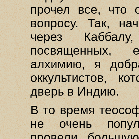
прочел все, что 
вопросу. Так, на
через Каббалу
посвященных, е
алхимию, я добр
оккультистов, к
дверь в Индию.
В то время теосо
не очень попу
провели большую