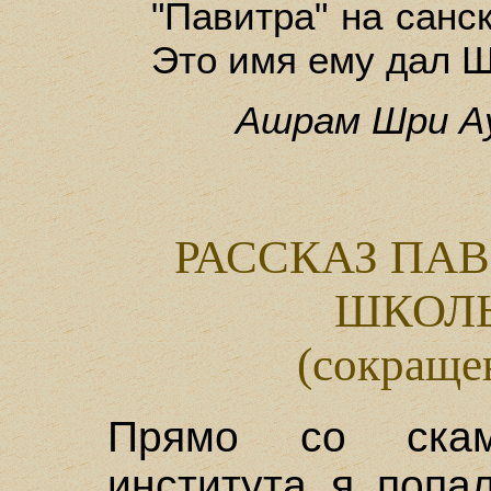
"Павитра" на санск
Это имя ему дал 
Ашрам Шри Ау
РАССКАЗ ПА
ШКОЛ
(сокраще
Прямо со скамь
института я попа