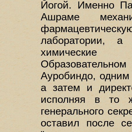
Йогой. Именно Па
Ашраме механи
фармацевтичес
лаборатории, а
химические 
Образовательн
Ауробиндо, одним 
а затем и директ
исполняя в то 
генерального секр
оставил после с