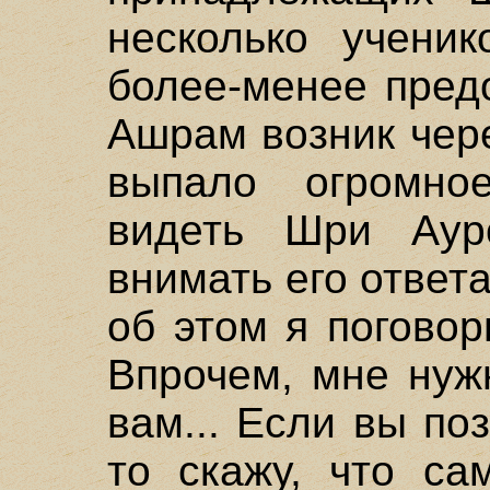
несколько учени
более-менее пред
Ашрам возник чере
выпало огромно
видеть Шри Ауро
внимать его ответ
об этом я поговор
Впрочем, мне нуж
вам... Если вы по
то скажу, что са