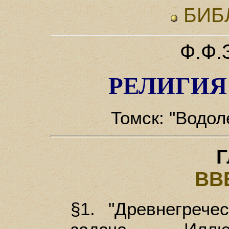
БИБ
Ф.Ф.
РЕЛИГИЯ
Томск: "Водоле
Г
ВВ
§1. "Древнегрече