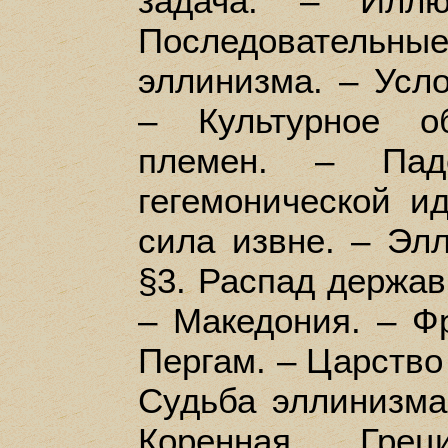
задача. – Иллю
Последовательные 
эллинизма. – Усло
– Культурное о
племен. – Паде
гегемонической и
сила извне. – Элл
§3. Распад держав
– Македония. – Ф
Пергам. – Царство 
Судьба эллинизма 
Коренная Гре