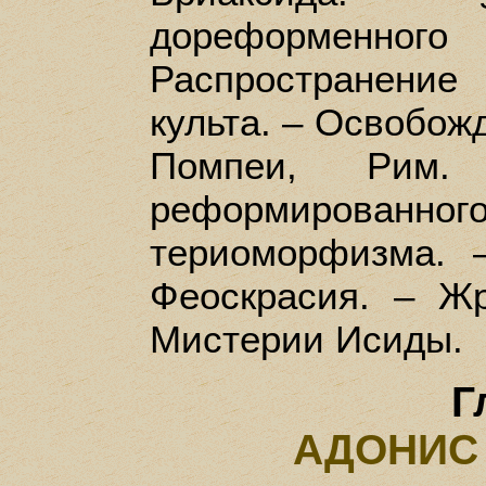
дореформен
Распространени
культа. – Освобож
Помпеи, Рим.
реформированног
териоморфизма. 
Феоскрасия. – Жр
Мистерии Исиды.
Г
АДОНИС