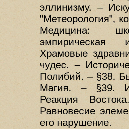
эллинизму. – Иску
"Метеорология", ко
Медицина: шко
эмпирическая 
Храмовые здравн
чудес. – Историч
Полибий. – §38. Бы
Магия. – §39. 
Реакция Восток
Равновесие элеме
его нарушение.