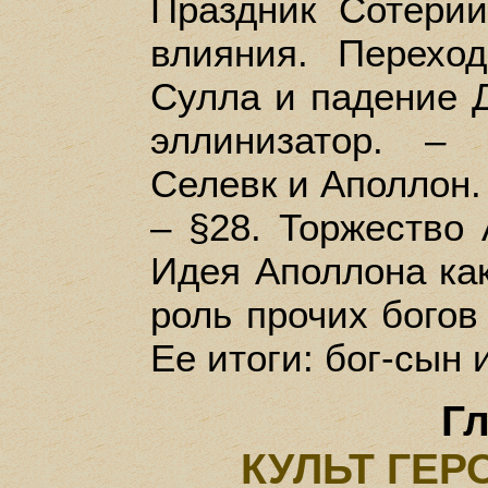
Праздник Сотерий
влияния. Перехо
Сулла и падение Д
эллинизатор. – 
Селевк и Аполлон.
– §28. Торжество 
Идея Аполлона как
роль прочих богов
Ее итоги: бог-сын 
Гл
КУЛЬТ ГЕР