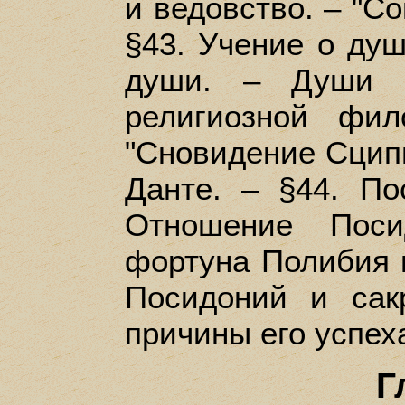
и ведовство. – "Со
§43. Учение о душ
души. – Души 
религиозной фи
"Сновидение Сципи
Данте. – §44. По
Отношение Поси
фортуна Полибия и
Посидоний и сак
причины его успех
Г