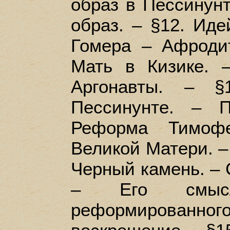
образ в Пессинунт
образ. – §12. Ид
Гомера – Афроди
Мать в Кизике. 
Аргонавты. – §
Пессинунте. – 
Реформа Тимофе
Великой Матери. – 
Черный камень. – 
– Его смысл
реформированног