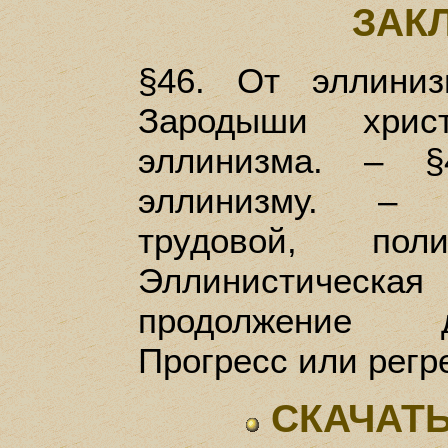
ЗАК
§46. От эллиниз
Зародыши хрис
эллинизма. – §
эллинизму. – 
трудовой, пол
Эллинистиче
продолжение д
Прогресс или регр
СКАЧАТЬ