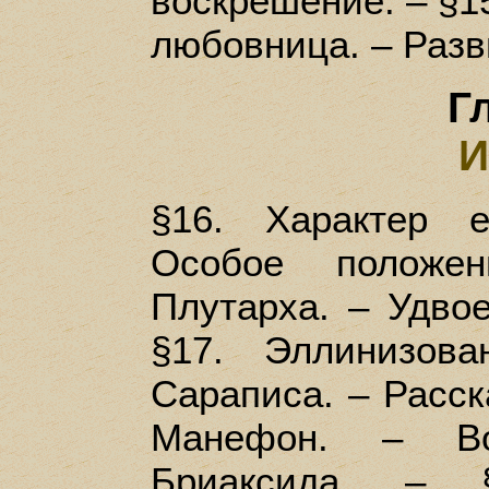
воскрешение. – §15
любовница. – Разв
Г
И
§16. Характер е
Особое полож
Плутарха. – Удво
§17. Эллинизов
Сараписа. – Расск
Манефон. – Во
Бриаксида. – §