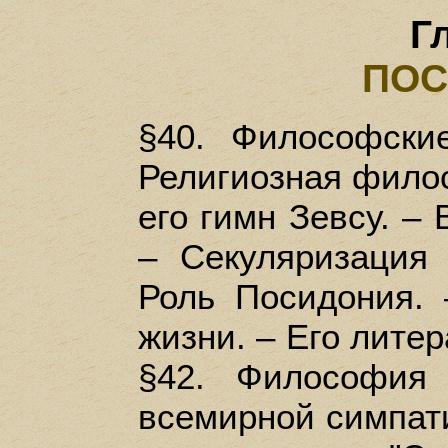
Г
ПОС
§40. Философски
Религиозная фило
его гимн Зевсу. –
– Секуляризация 
Роль Посидония.
жизни. – Его литер
§42. Философия
всемирной симпати