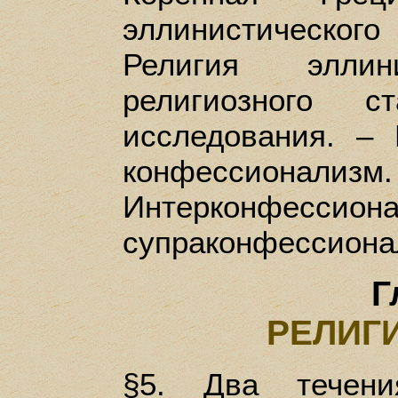
эллинистическо
Религия элли
религиозного с
исследования. – 
конфесс
Интерконф
супраконфессиона
Г
РЕЛИГ
§5. Два течени