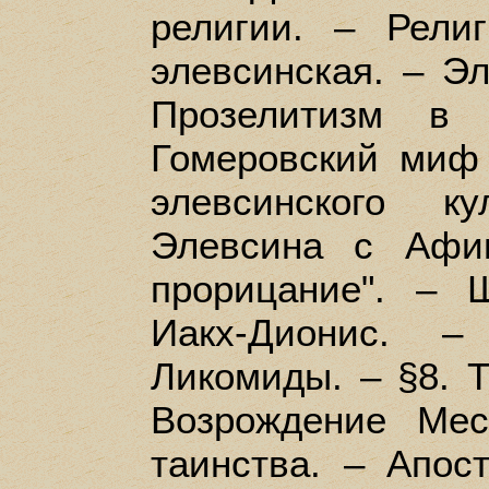
религии. – Рели
элевсинская. – Э
Прозелитизм в 
Гомеровский миф 
элевсинского к
Элевсина с Афи
прорицание". – 
Иакх-Дионис. –
Ликомиды. – §8. 
Возрождение Мес
таинства. – Апос