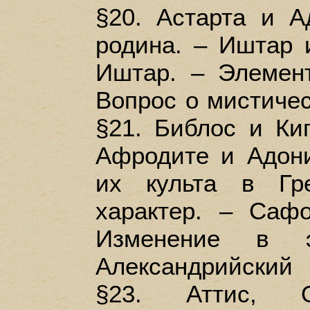
§20. Астарта и А
родина. – Иштар 
Иштар. – Элемен
Вопрос о мистичес
§21. Библос и Ки
Афродите и Адони
их культа в Гр
характер. – Саф
Изменение в э
Александрийский 
§23. Аттис, 