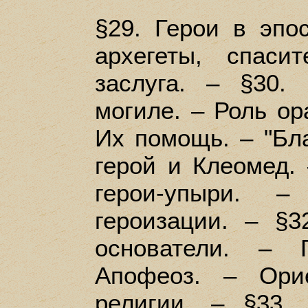
§29. Герои в эпос
архегеты, спаси
заслуга. – §30.
могиле. – Роль ора
Их помощь. – "Бла
герой и Клеомед. 
герои-упыри. 
героизации. – §3
основатели. – 
Апофеоз. – Орие
религии. – §33.