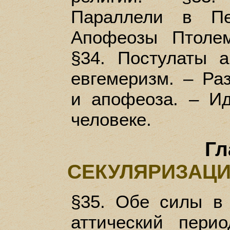
Параллели в Пе
Апофеозы Птоле
§34. Постулаты 
евгемеризм. – Ра
и апофеоза. – И
человеке.
Гл
СЕКУЛЯРИЗАЦИ
§35. Обе силы в 
аттический пери