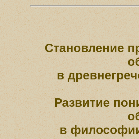
Становление п
о
в древнегре
Развитие пон
о
в философии