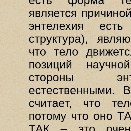
есть форма те
является причиной
энтелехия есть
структура), явля
что тело движетс
позиций научно
стороны энт
естественными. В
считает, что те
потому что оно ТА
ТАК – это очен