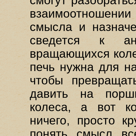
смогут разобратьс
взаимоотношении 
смысла и назначе
сведется к а
вращающихся коле
печь нужна для н
чтобы превращат
давить на порш
колеса, а вот к
ничего, просто к
понять смысл вс