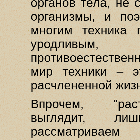
органов тела, не
организмы, и поэ
многим техника п
уродливым, 
противоестествен
мир техники – э
расчлененной жиз
Впрочем, "рас
выглядит, ли
рассматривае