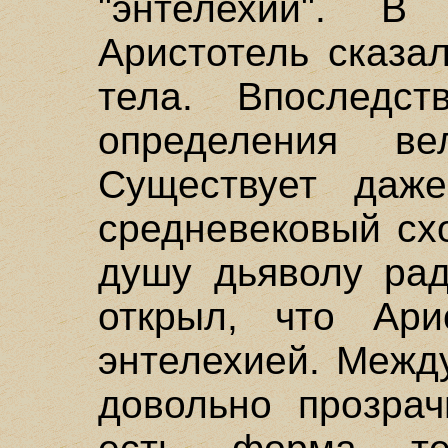
"энтелехии". В
Аристотель сказа
тела. Впоследс
определения ве
Существует даже
средневековый сх
душу дьяволу рад
открыл, что Ари
энтелехией. Межд
довольно прозрач