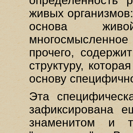
определенность 
живых организмов:
основа жив
многосмысленное 
прочего, содержи
структуру, котора
основу специфично
Эта специфическа
зафиксирована е
знаменитом и т