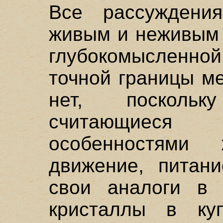
Все рассуждени
живым и неживым 
глубокомысленно
точной границы м
нет, посколь
считающиеся
особенностями 
движение, питани
свои аналоги в 
кристаллы в ку