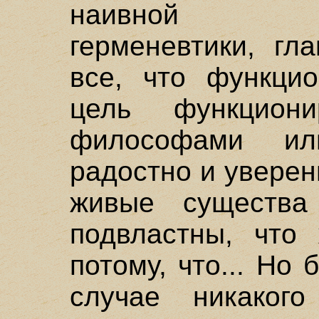
наивной "фун
герменевтики, гл
все, что функцио
цель функцион
философами ил
радостно и уверен
живые существа
подвластны, что
потому, что... Но 
случае никакого