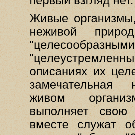
первый взгляд нет.
Живые организмы,
неживой приро
"целесооб
"целеустремленн
описаниях их цел
замечательная н
живом органи
выполняет свою
вместе служат о