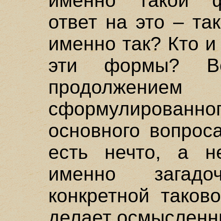
именно такой ф
ответ на это – та
именно так? Кто 
эти формы? Во
продолжени
сформулирова
основного вопрос
есть нечто, а н
именно загад
конкретной таков
делает осмысленн