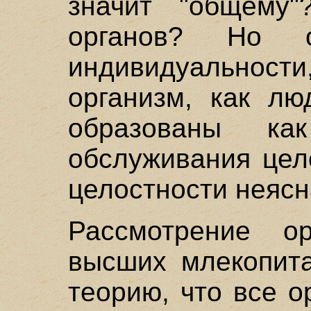
значит "общему
органов? Но 
индивидуальност
организм, как лю
образованы ка
обслуживания цел
целостности неясн
Рассмотрение о
высших млекопит
теорию, что все 