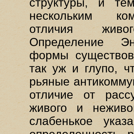
структуры, и те
нескольким ко
отличия живо
Определение Э
формы существов
так уж и глупо, 
рьяные антикоммун
отличие от расс
живого и неживо
слабенькое указ