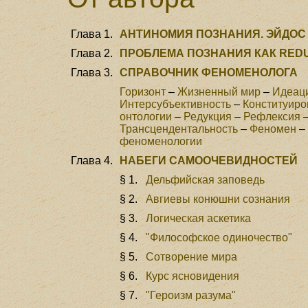
Глава 1.
АНТИНОМИЯ ПОЗНАНИЯ. ЭЙДОС
Глава 2.
ПРОБЛЕМА ПОЗНАНИЯ КАК RED
Глава 3.
СПРАВОЧНИК ФЕНОМЕНОЛОГА
Горизонт
–
Жизненный мир
–
Идеац
Интерсубъективность
–
Конституиро
онтологии
–
Редукция
–
Рефлексия
Трансцендентальность
–
Феномен
–
феноменологии
Глава 4.
НАБЕГИ САМООЧЕВИДНОСТЕЙ
§ 1.
Дельфийская заповедь
§ 2.
Авгиевы конюшни сознания
§ 3.
Логическая аскетика
§ 4.
"Философское одиночество"
§ 5.
Сотворение мира
§ 6.
Курс ясновидения
§ 7.
"Героизм разума"