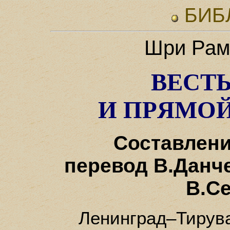
БИБ
Шри Рам
ВЕСТ
И ПPЯМОЙ
Составлени
перевод В.Данче
В.С
Ленинград–Тирув