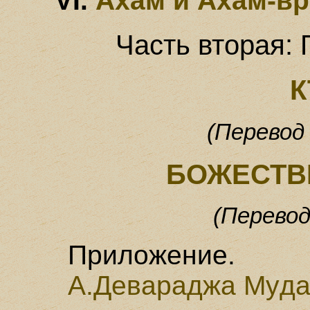
Ахам и Ахам-вp
Часть втоpая:
К
(Перевод
БОЖЕСТВ
(Перевод
Пpиложение.
А.Деваpаджа Мyда