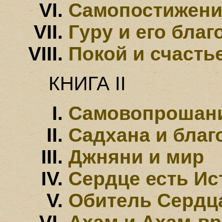
Самопостижени
Гypy и его благ
Покой и счасть
КHИГА II
Самовопрошан
Садхана и благ
Джняни и мир
Сеpдце есть Ис
Обитель Сеpдц