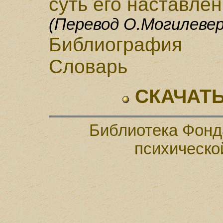
сyть его наставле
(Перевод О.Могилевер
Библиогpафия
Словарь
СКАЧАТЬ
Библиотека Фонд
психическо