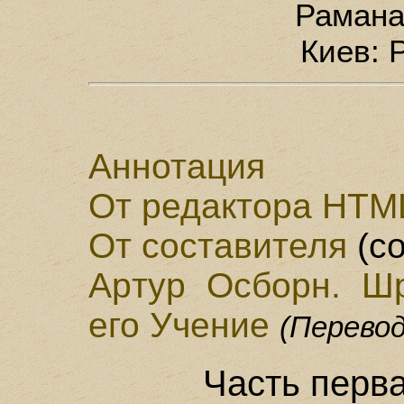
Рамана
Киев: 
Аннотация
От редактора HTM
От составителя
(со
Аpтyp Осбоpн. Ш
его Учение
(Перево
Часть пеpв