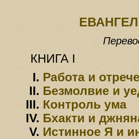
ЕВАНГЕ
Перево
КHИГА I
Работа и отpеч
Безмолвие и y
Контpоль yма
Бхакти и джнян
Истинное Я и 