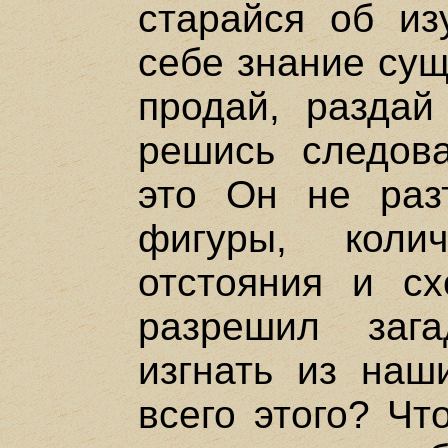
старайся об из
себе знание сущ
продай, раздай
решись следов
это Он не раз
фигуры, колич
отстояния и с
разрешил заг
изгнать из наш
всего этого? Чт