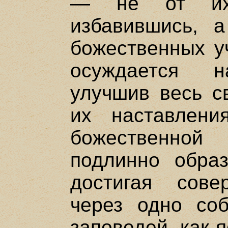
— не от их,
избавившись, 
божественных уч
осуждается н
улучшив весь с
их наставлени
божественной
подлинно обра
достигая сове
через одно соб
заповедей, как 