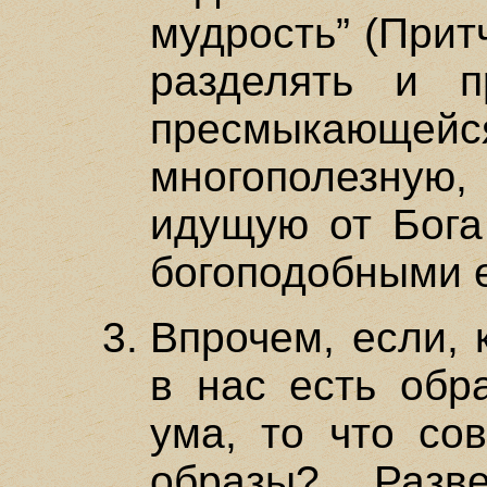
мудрость” (Притч
разделять и п
пресмыкающейся
многополезную,
идущую от Бога
богоподобными е
Впрочем, если, 
в нас есть обр
ума, то что со
образы? Раз