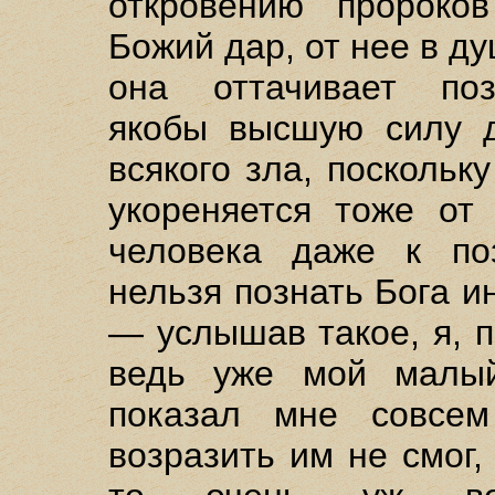
откровению пророко
Божий дар, от нее в д
она оттачивает поз
якобы высшую силу д
всякого зла, поскольк
укореняется тоже от 
человека даже к поз
нельзя познать Бога и
— услышав такое, я, п
ведь уже мой малы
показал мне совсем
возразить им не смог,