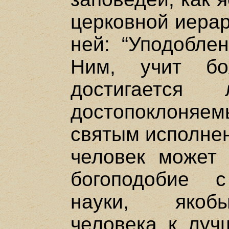
церковной иерар
ней: “Уподобле
Ним, учит бо
достигаетс
достопоклоня
святым исполнен
человек может 
богоподобие 
науки, якоб
человека к луч