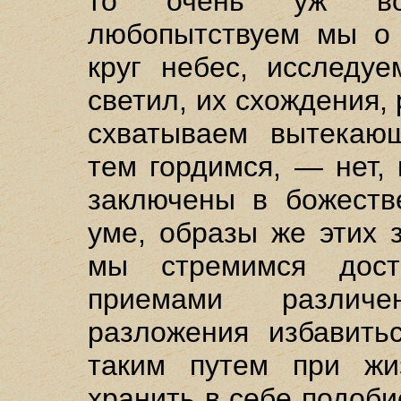
то очень уж воз
любопытствуем мы о 
круг небес, исследу
светил, их схождения,
схватываем вытекаю
тем гордимся, — нет,
заключены в божеств
уме, образы же этих 
мы стремимся дост
приемами различе
разложения избавить
таким путем при жи
хранить в себе подоби