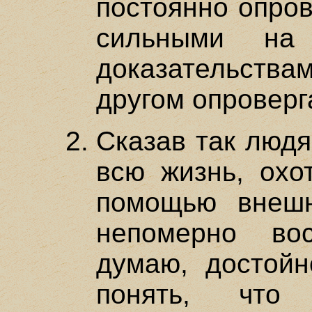
постоянно опров
сильными на 
доказательств
другом опровер
Сказав так люд
всю жизнь, охо
помощью внешн
непомерно во
думаю, достой
понять, что 