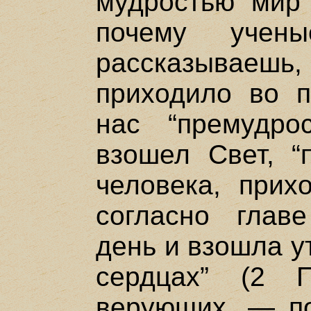
мудростью мир 
почему учен
рассказываешь,
приходило во п
нас “премудро
взошел Свет, “
человека, прихо
согласно главе
день и взошла у
сердцах” (2 
верующих, — п