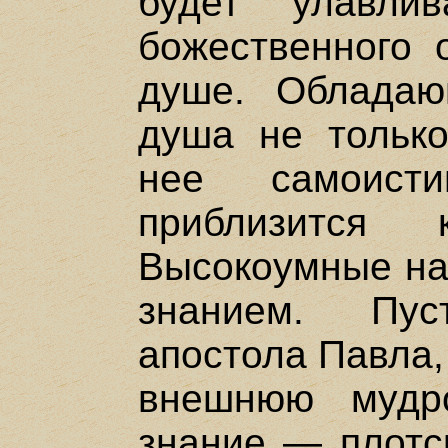
будет улавли
божественного 
душе. Обладаю
душа не только
нее самоис
приблизится 
Высокоумные на
знанием. Пу
апостола Павла,
внешнюю мудр
знание — плотск