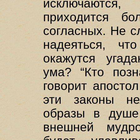
исключаются,
приходится бо
согласных. Не с
надеяться, чт
окажутся угад
ума? “Кто поз
говорит апостол
эти законы не
образы в душе
внешней мудр