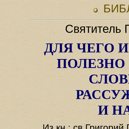
БИБ
Святитель 
ДЛЯ ЧЕГО И
ПОЛЕЗНО
СЛО
РАССУ
И Н
Из кн.: св.Григори