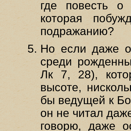
где повесть о 
которая побуж
подражанию?
Но если даже о
среди рожденны
Лк 7, 28), кот
высоте, нисколь
бы ведущей к Бо
он не читал даж
говорю, даже о