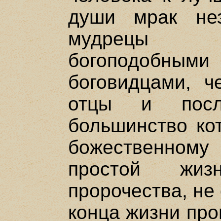
души мрак нез
мудрецы о
богоподоб
боговидцами, 
отцы и посл
большинство ко
божественному 
простой жиз
пророчества, не
конца жизни про