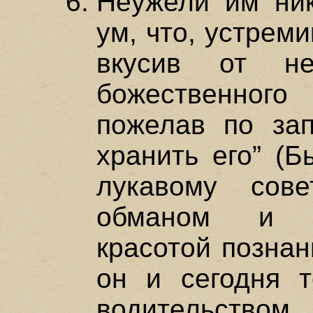
Неужели им ник
ум, что, устрем
вкусив от н
божественного
пожелав по зап
хранить его” (Б
лукавому сове
обманом и п
красотой познан
он и сегодня т
водительством