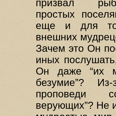
призвал рыба
простых поселя
еще и для то
внешних мудрецо
Зачем это Он по
иных послушать
Он даже “их м
безумие”? Из-
проповеди со
верующих”? Не из