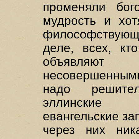
променяли бог
мудрость и хот
философствующи
деле, всех, кт
объявляю
несовершенным
надо решите
эллинские 
евангельские за
через них ник